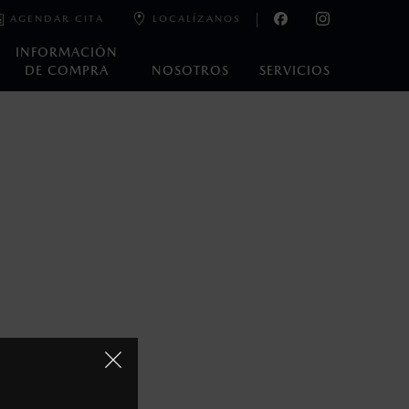
AGENDAR CITA
LOCALÍZANOS
INFORMACIÓN
DE COMPRA
NOSOTROS
SERVICIOS
oneda de los Estados Unidos Mexicanos, incluyen: I.V.A., e
ministrativos. Mazda de México, se reserva el derecho de