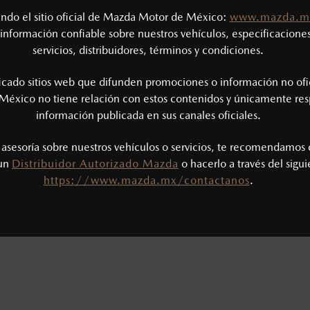
tando el sitio oficial de Mazda Motor de México:
www.mazda.m
información confiable sobre nuestros vehículos, especificaciones
servicios, distribuidores, términos y condiciones.
RIENCIA MAZDA AL MÁXIMO, NOSOTRO
SELECCIONA UNA OPCIÓN:
ficado sitios web que difunden promociones o información no ofi
México no tiene relación con estos contenidos y únicamente res
información publicada en sus canales oficiales.
 VENDEDOR
AGENDAR UNA PRUEBA DE MANEJO
AG
s asesoría sobre nuestros vehículos o servicios, te recomendamos 
 un
Distribuidor Autorizado Mazda
o hacerlo a través del sigu
https://www.mazda.mx/contactanos
.