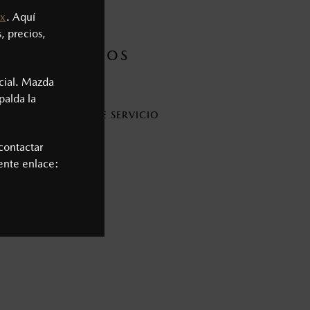
x
. Aquí
, precios,
S TE AYUDAMOS
cial. Mazda
palda la
ENDAR UNA CITA DE SERVICIO
contactar
iente enlace: