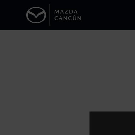
1
Todas las imágenes del sitio son meramente ilustrativas.
Los precios y especificaciones indicados 
I.S.A.N., y pueden cambiar sin previo avis
modificar las especificaciones y los precio
Todas las imágenes del sitio son meramente ilustrativas.