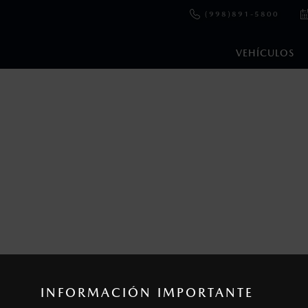
(998)891-5800
VEHÍCULOS
en esta página son al menudeo, sugeridos por el fabricante, en m
o, no incluyen: tenencias, placas, accesorios, seguro y gastos ad
s de sus productos, sin aviso previo al consumidor.
INFORMACIÓN IMPORTANTE