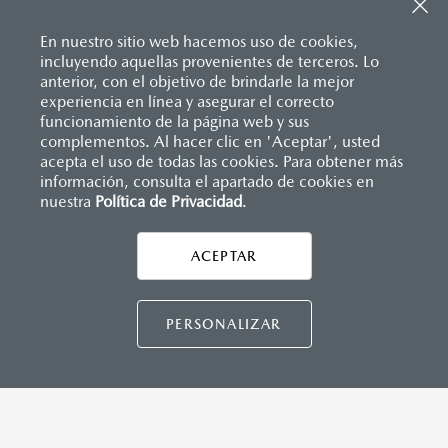
Sistema de frenado (freno de servicio y de
Apple Carplay
™ y Android Auto
™ inalámbrico
estacionamiento)
Control central de mando (HMI)
Sistema desempañante
En nuestro sitio web hacemos uso de cookies,
Controles de audio montados al volante
Sistema limpia y lava parabrisas
incluyendo aquellas provenientes de terceros. Lo
Entrada USB Tipo C
Sistema recordatorio de uso de cinturón de seguridad
anterior, con el objetivo de brindarle la mejor
Pantalla a color de 8.8"
(SBR)
experiencia en línea y asegurar el correcto
®
Sistema de audio Bose
AM/FM con 9 bocinas
Sistemas de asientos
Inicio
funcionamiento de la página web y sus
Distribuidores
Mazda Bajío
Vehículos
Mazda MX-5 RF
Velocímetro
complementos. Al hacer clic en 'Aceptar', usted
Vidrio laminado, vidrio templado, vidrio plastificado
acepta el uso de todas las cookies. Para obtener más
información, consulta el apartado de cookies en
INSTRUMENTOS
nuestra
Política de Privacidad
LEGALES
.
Botón modo sport
Computadora de viaje
ACEPTAR
Control de velocidad crucero (Cruise control)
CONTÁCTANOS
Paletas de cambios (Paddle shifts)
CONTÁCTANOS
PERSONALIZAR
DIMENSIONES INTERIORES (MM)
Espacio para cabeza: 936
TÉRMINOS Y CONDICIONES
Espacio para caderas: 1,320
POLÍTICA DE PRIVACIDAD
Espacio para hombros: 1,325