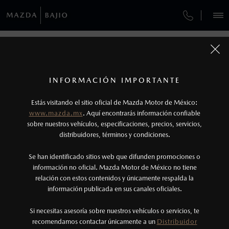
¿CÓMO COMPRAR MI MAZDA?
SERVICIOS Y MANTENIMIENTO
REGRESAR A VEHÍCULOS
VEHÍCULOS
AUTOS
SUVS
HÍBRIDOS
PICKUPS
ROA
FINANCIAMIENTO
MANTENIMIENTO MAZDA BT-50
1
MAZDA MX-5 RF 2026
COTIZA TU MAZDA
Todas las imágenes del sitio son meramente ilustrativas.
SERVICIO EXPRESS
Los valores de rendimiento de combustible y
INFORMACIÓN IMPORTANTE
INFORMACIÓN DE COMPRA
emisiones de CO
se obtuvieron en condiciones
MAZDA2 SEDÁN
2026
2
ESPECIFICACIONES
Estás visitando el sitio oficial de Mazda Motor de México:
$301,900
5
GARANTÍA
controladas de laboratorio que pueden o no ser
DESDE
www.mazda.mx
. Aquí encontrarás información confiable
NOSOTROS
reproducibles ni obtenerse en condiciones y
sobre nuestros vehículos, especificaciones, precios, servicios,
i
GRAND TOURING
distribuidores, términos y condiciones.
COLLISION CENTER BAJÍO
hábitos de manejo convencional, debido a
condiciones climatológicas, combustible,
SERVICIOS
Se han identificado sitios web que difunden promociones o
CITA DE SERVICIO
condiciones topográficas y otros factores.
información no oficial. Mazda Motor de México no tiene
relación con estos contenidos y únicamente respalda la
2
información publicada en sus canales oficiales.
(477)779-7877
Utiliza siempre el cinturón de seguridad y
cuando viajes con niños utiliza los dispositivos de
Si necesitas asesoría sobre nuestros vehículos o servicios, te
AGENDAR CITA
recomendamos contactar únicamente a un
Distribuidor
anclaje que se encuentran disponibles en el