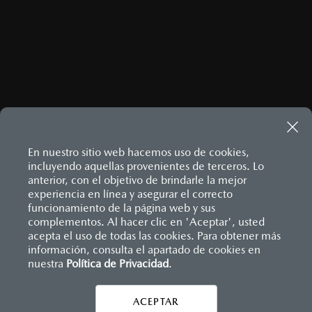
En nuestro sitio web hacemos uso de cookies,
incluyendo aquellas provenientes de terceros. Lo
anterior, con el objetivo de brindarle la mejor
experiencia en línea y asegurar el correcto
Inicio
funcionamiento de la página web y sus
Distribuidores
Mazda Bajío
Información de compra
Financiamiento
complementos. Al hacer clic en 'Aceptar', usted
acepta el uso de todas las cookies. Para obtener más
información, consulta el apartado de cookies en
nuestra
Política de Privacidad
LEGALES
.
ACEPTAR
CONTÁCTANOS