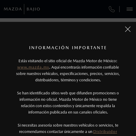
¿CÓMO COMPRAR MI MAZDA?
SERVICIOS Y MANTENIMIENTO
VEHÍCULOS
FINANCIAMIENTO
AUTOS
SUVS
HÍBRIDOS
PICKUPS
ROA
FINANCIAMIENTO
MANTENIMIENTO MAZDA BT-50
1
COTIZA TU MAZDA
Todas las imágenes del sitio son meramente ilustrativas.
SERVICIO EXPRESS
Los precios y especificaciones indicados en esta
INFORMACIÓN IMPORTANTE
FINANCIAMIENTO
INFORMACIÓN DE COMPRA
página son al menudeo, sugeridos por el
MAZDA2 SEDÁN
2026
Estás visitando el sitio oficial de Mazda Motor de México:
$301,900
1
GARANTÍA
fabricante, en moneda de los Estados Unidos
DESDE
www.mazda.mx
. Aquí encontrarás información confiable
NOSOTROS
Mexicanos, incluyen: I.V.A., e I.S.A.N., y
sobre nuestros vehículos, especificaciones, precios, servicios,
distribuidores, términos y condiciones.
COLLISION CENTER BAJÍO
pueden cambiar sin previo aviso, no incluyen:
tenencias, placas, accesorios, seguro y gastos
SERVICIOS
Se han identificado sitios web que difunden promociones o
CITA DE SERVICIO
administrativos. Mazda de México, se reserva el
información no oficial. Mazda Motor de México no tiene
relación con estos contenidos y únicamente respalda la
derecho de modificar las especificaciones y los
información publicada en sus canales oficiales.
(477)779-7877
precios de sus productos, sin aviso previo al
consumidor.
Si necesitas asesoría sobre nuestros vehículos o servicios, te
AGENDAR CITA
recomendamos contactar únicamente a un
Distribuidor