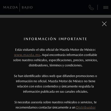
¿CÓMO COMPRAR MI MAZDA?
SERVICIOS Y MANTENIMIENTO
VEHÍCULOS
AUTOS
SUVS
HÍBRIDOS
PICKUPS
ROA
FINANCIAMIENTO
MANTENIMIENTO MAZDA BT-50
CONTÁCTANOS
1
COTIZA TU MAZDA
Todas las imágenes del sitio son meramente ilustrativas.
SERVICIO EXPRESS
Los precios y especificaciones indicados en esta
TUS DATOS:
INFORMACIÓN IMPORTANTE
INFORMACIÓN DE COMPRA
página son al menudeo, sugeridos por el
MAZDA2 SEDÁN
2026
Estás visitando el sitio oficial de Mazda Motor de México:
$301,900
1
GARANTÍA
fabricante, en moneda de los Estados Unidos
DESDE
www.mazda.mx
. Aquí encontrarás información confiable
NOSOTROS
Mexicanos, incluyen: I.V.A., e I.S.A.N., y
sobre nuestros vehículos, especificaciones, precios, servicios,
distribuidores, términos y condiciones.
COLLISION CENTER BAJÍO
pueden cambiar sin previo aviso, no incluyen:
tenencias, placas, accesorios, seguro y gastos
SERVICIOS
Se han identificado sitios web que difunden promociones o
CITA DE SERVICIO
administrativos. Mazda de México, se reserva el
información no oficial. Mazda Motor de México no tiene
relación con estos contenidos y únicamente respalda la
derecho de modificar las especificaciones y los
información publicada en sus canales oficiales.
(477)779-7877
precios de sus productos, sin aviso previo al
consumidor.
Si necesitas asesoría sobre nuestros vehículos o servicios, te
AGENDAR CITA
recomendamos contactar únicamente a un
Distribuidor