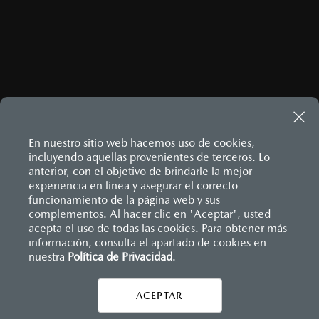
ENVIAR
Este sitio está protegido por reCAPTCHA y aplican las
Políticas
de privacidad
y
Términos del servicio
de Google.
En nuestro sitio web hacemos uso de cookies,
incluyendo aquellas provenientes de terceros. Lo
anterior, con el objetivo de brindarle la mejor
MAZDA3 HATCHBACK
2026
experiencia en línea y asegurar el correcto
$458,900
Inicio
funcionamiento de la página web y sus
Distribuidores
Mazda Bajío
Contáctanos
1
DESDE
complementos. Al hacer clic en 'Aceptar', usted
acepta el uso de todas las cookies. Para obtener más
información, consulta el apartado de cookies en
LEGALES
nuestra
Política de Privacidad
.
ACEPTAR
CONTÁCTANOS