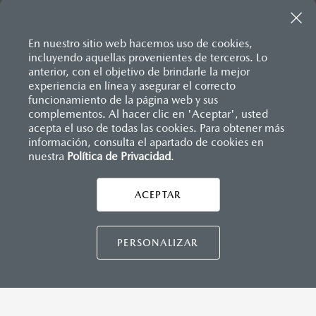
En nuestro sitio web hacemos uso de cookies,
incluyendo aquellas provenientes de terceros. Lo
anterior, con el objetivo de brindarle la mejor
experiencia en línea y asegurar el correcto
Inicio
funcionamiento de la página web y sus
Distribuidores
Mazda Bajío
Servicios
Collision Center Bajío
complementos. Al hacer clic en 'Aceptar', usted
acepta el uso de todas las cookies. Para obtener más
información, consulta el apartado de cookies en
nuestra
Política de Privacidad
LEGALES
.
ACEPTAR
CONTÁCTANOS
CONTÁCTANOS
PERSONALIZAR
TÉRMINOS Y CONDICIONES
POLÍTICA DE PRIVACIDAD