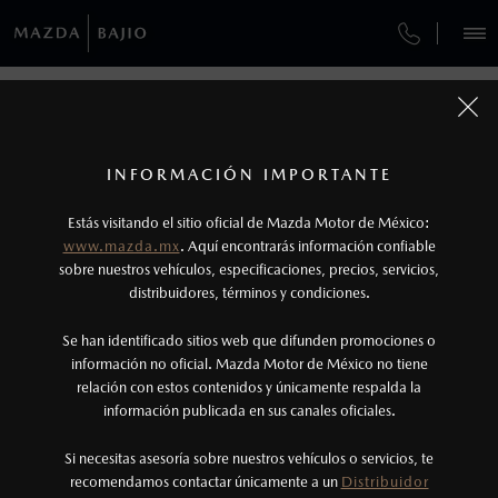
¿CÓMO COMPRAR MI MAZDA?
SERVICIOS Y MANTENIMIENTO
VEHÍCULOS
COLLISION CENTER BAJÍO
AUTOS
SUVS
HÍBRIDOS
PICKUPS
ROA
FINANCIAMIENTO
MANTENIMIENTO MAZDA BT-50
1
COTIZA TU MAZDA
SERVICIO EXPRESS
Los precios y especificaciones indicados en esta
INFORMACIÓN IMPORTANTE
INFORMACIÓN DE COMPRA
página son al menudeo, sugeridos por el
MAZDA2 SEDÁN
2026
Estás visitando el sitio oficial de Mazda Motor de México:
$301,900
1
GARANTÍA
fabricante, en moneda de los Estados Unidos
DESDE
www.mazda.mx
. Aquí encontrarás información confiable
NOSOTROS
Mexicanos, incluyen: I.V.A., e I.S.A.N., y
sobre nuestros vehículos, especificaciones, precios, servicios,
distribuidores, términos y condiciones.
COLLISION CENTER BAJÍO
pueden cambiar sin previo aviso, no incluyen:
tenencias, placas, accesorios, seguro y gastos
SERVICIOS
Se han identificado sitios web que difunden promociones o
CITA DE SERVICIO
administrativos. Mazda de México, se reserva el
información no oficial. Mazda Motor de México no tiene
relación con estos contenidos y únicamente respalda la
derecho de modificar las especificaciones y los
información publicada en sus canales oficiales.
(477)779-7877
precios de sus productos, sin aviso previo al
consumidor.
Si necesitas asesoría sobre nuestros vehículos o servicios, te
AGENDAR CITA
recomendamos contactar únicamente a un
Distribuidor