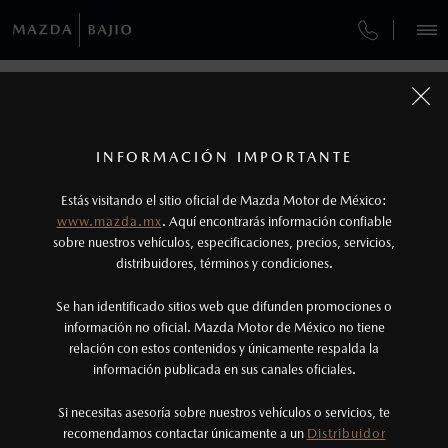
¿CÓMO COMPRAR MI MAZDA?
SERVICIOS Y MANTENIMIENTO
VEHÍCULOS
AUTOS
SUVS
HÍBRIDOS
PICKUPS
ROA
FINANCIAMIENTO
MANTENIMIENTO MAZDA BT-50
1
COTIZA TU MAZDA
Todas las imágenes del sitio son meramente ilustrativas.
SERVICIO EXPRESS
Los precios y especificaciones indicados en esta
INFORMACIÓN IMPORTANTE
INFORMACIÓN DE COMPRA
página son al menudeo, sugeridos por el
MAZDA2 SEDÁN
2026
Estás visitando el sitio oficial de Mazda Motor de México:
$301,900
1
GARANTÍA
fabricante, en moneda de los Estados Unidos
DESDE
www.mazda.mx
. Aquí encontrarás información confiable
NOSOTROS
Mexicanos, incluyen: I.V.A., e I.S.A.N., y
sobre nuestros vehículos, especificaciones, precios, servicios,
distribuidores, términos y condiciones.
COLLISION CENTER BAJÍO
pueden cambiar sin previo aviso, no incluyen:
tenencias, placas, accesorios, seguro y gastos
SERVICIOS
Se han identificado sitios web que difunden promociones o
CITA DE SERVICIO
administrativos. Mazda de México, se reserva el
información no oficial. Mazda Motor de México no tiene
relación con estos contenidos y únicamente respalda la
derecho de modificar las especificaciones y los
información publicada en sus canales oficiales.
(477)779-7877
precios de sus productos, sin aviso previo al
consumidor.
VIVE LA EXPERIENCIA MAZDA AL
Si necesitas asesoría sobre nuestros vehículos o servicios, te
AGENDAR CITA
recomendamos contactar únicamente a un
Distribuidor
MÁXIMO, NOSOTROS TE AYUDAMOS