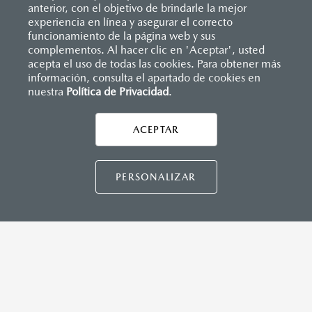
anterior, con el objetivo de brindarle la mejor
experiencia en línea y asegurar el correcto
funcionamiento de la página web y sus
complementos. Al hacer clic en 'Aceptar', usted
acepta el uso de todas las cookies. Para obtener más
información, consulta el apartado de cookies en
nuestra
Política de Privacidad
.
Inicio
Distribuidores
Mazda Bajío
Formulario múltiple
ACEPTAR
CONTÁCTANOS
LEGALES
PERSONALIZAR
MAZDA3 HATCHBACK
2026
$458,900
1
DESDE
CONTÁCTANOS
TÉRMINOS Y CONDICIONES
POLÍTICA DE PRIVACIDAD