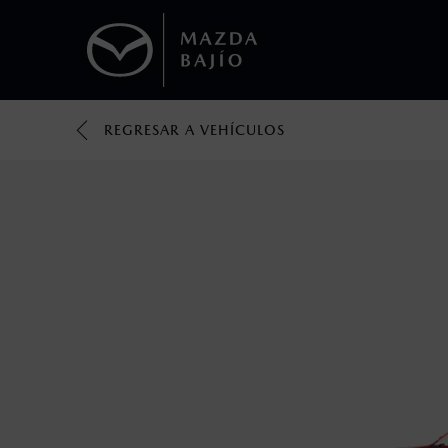
REGRESAR A VEHÍCULOS
1
Precio exlusivo solo aplica en pago con Dis
2
Los valores de rendimiento de combustibl
obtenerse en condiciones y hábitos de man
3
El Control Dinámico de Estabilidad (DSC) e
prácticas de conducción segura. Factores c
favor, consulta el manual del propietario p
4
Utiliza siempre el cinturón de seguridad y 
silla.