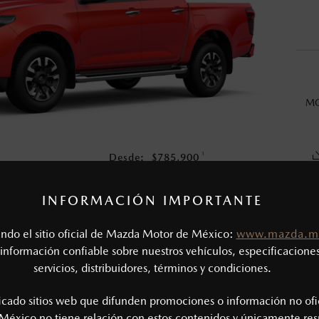
en esta página son al menudeo, sugeridos por el fabricante, en m
o, no incluyen: tenencias, placas, accesorios, seguro y gastos ad
s de sus productos, sin aviso previo al consumidor.
MO
1
Desde:
$
785,900
COTIZA TU MAZDA
INFORMACIÓN IMPORTANTE
tando el sitio oficial de Mazda Motor de México:
www.mazda.m
CAS MECÁNICAS
información confiable sobre nuestros vehículos, especificaciones
servicios, distribuidores, términos y condiciones.
Tipo de motor: 3.0L Turbo diésel
SIÓN
Potencia (hp @ rpm): 188 @ 3,600
ficado sitios web que difunden promociones o información no ofi
Torque (lb-ft @ rpm): 332 @ 1,600 - 2,600
México no tiene relación con estos contenidos y únicamente res