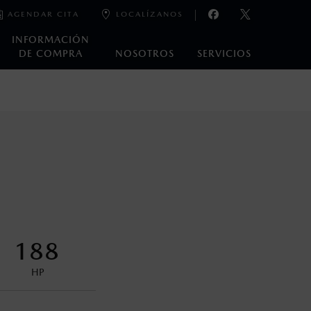
AGENDAR CITA
LOCALÍZANOS
INFORMACIÓN
DE COMPRA
NOSOTROS
SERVICIOS
e laboratorio que pueden o no ser reproducibles ni
ble, condiciones topográficas y otros factores.
control en condiciones adversas. No es un sustituto de las
ejo del conductor pueden afectar la efectividad del DSC. Por
188
encuentran disponibles en el asiento trasero para asegurar la
HP