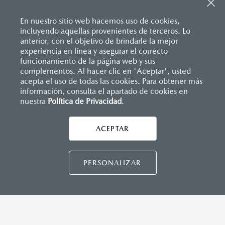
Sistema de frenado (freno de servicio y de
Apple Carplay
™ y Android Auto
™ inalámbrico
estacionamiento)
Control central de mando (HMI)
Sistema desempañante
En nuestro sitio web hacemos uso de cookies,
Controles de audio montados al volante
Sistema limpia y lava parabrisas
incluyendo aquellas provenientes de terceros. Lo
Entrada USB Tipo C
Sistema recordatorio de uso de cinturón de seguridad
anterior, con el objetivo de brindarle la mejor
Pantalla a color de 8.8"
(SBR)
experiencia en línea y asegurar el correcto
®
Sistema de audio Bose
AM/FM con 9 bocinas
Sistemas de asientos
Inicio
funcionamiento de la página web y sus
Distribuidores
Mazda Zapata Zona Esmeralda
Vehículos
MAZDA MX-5 RF
Velocímetro
complementos. Al hacer clic en 'Aceptar', usted
Vidrio laminado, vidrio templado, vidrio plastificado
acepta el uso de todas las cookies. Para obtener más
información, consulta el apartado de cookies en
INSTRUMENTOS
nuestra
Política de Privacidad
LEGALES
.
Botón modo sport
Computadora de viaje
ACEPTAR
Control de velocidad crucero (Cruise control)
Paletas de cambios (Paddle shifts)
CONTÁCTANOS
PERSONALIZAR
CONTÁCTANOS
DIMENSIONES INTERIORES (MM)
Espacio para cabeza: 936
TÉRMINOS Y CONDICIONES
Espacio para caderas: 1,320
POLÍTICA DE PRIVACIDAD
Espacio para hombros: 1,325