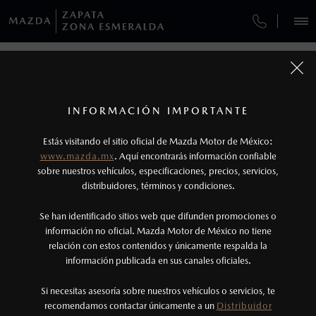
¿CÓMO COMPRAR MI MAZDA?
SERVICIOS Y MANTENIMIENTO
REGRESAR A VEHÍCULOS
VEHÍCULOS
AUTOS
SUVS
HÍBRIDOS
PICKUPS
ROA
FINANCIAMIENTO
MANTENIMIENTO MAZDA BT-50
1
MAZDA MX-5 RF 2026
COTIZA TU MAZDA
Todas las imágenes del sitio son meramente ilustrativas.
SERVICIO EXPRESS
Los valores de rendimiento de combustible y
INFORMACIÓN IMPORTANTE
INFORMACIÓN DE COMPRA
emisiones de CO
se obtuvieron en condiciones
MAZDA2 SEDÁN
2026
2
ESPECIFICACIONES
Estás visitando el sitio oficial de Mazda Motor de México:
$301,900
5
GARANTÍA
controladas de laboratorio que pueden o no ser
DESDE
www.mazda.mx
. Aquí encontrarás información confiable
NOSOTROS
reproducibles ni obtenerse en condiciones y
sobre nuestros vehículos, especificaciones, precios, servicios,
i
GRAND TOURING
distribuidores, términos y condiciones.
COLLISION CENTER ZAPATA
hábitos de manejo convencional, debido a
condiciones climatológicas, combustible,
SERVICIOS
Se han identificado sitios web que difunden promociones o
CITA DE SERVICIO
condiciones topográficas y otros factores.
información no oficial. Mazda Motor de México no tiene
relación con estos contenidos y únicamente respalda la
2
información publicada en sus canales oficiales.
NOTICIAS
Utiliza siempre el cinturón de seguridad y
cuando viajes con niños utiliza los dispositivos de
Si necesitas asesoría sobre nuestros vehículos o servicios, te
recomendamos contactar únicamente a un
Distribuidor
anclaje que se encuentran disponibles en el
(55) 5308-3004