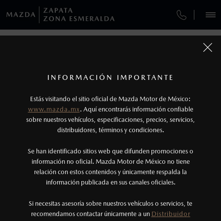
¿CÓMO COMPRAR MI MAZDA?
SERVICIOS Y MANTENIMIENTO
VEHÍCULOS
AUTOS
SUVS
HÍBRIDOS
PICKUPS
ROA
FINANCIAMIENTO
MANTENIMIENTO MAZDA BT-50
1
COTIZA TU MAZDA
Todas las imágenes del sitio son meramente ilustrativas.
SERVICIO EXPRESS
Los precios y especificaciones indicados en esta
INFORMACIÓN IMPORTANTE
INFORMACIÓN DE COMPRA
página son al menudeo, sugeridos por el
MAZDA2 SEDÁN
2026
Estás visitando el sitio oficial de Mazda Motor de México:
MAZDA ZAPATA ZONA ESMERALDA
$301,900
1
GARANTÍA
fabricante, en moneda de los Estados Unidos
DESDE
www.mazda.mx
. Aquí encontrarás información confiable
NOSOTROS
Vía Jorge Jiménez Cantú No. 87, Mz. 5 Lt. 2
Mexicanos, incluyen: I.V.A., e I.S.A.N., y
sobre nuestros vehículos, especificaciones, precios, servicios,
Colonia Plazas del Condado
distribuidores, términos y condiciones.
COLLISION CENTER ZAPATA
pueden cambiar sin previo aviso, no incluyen:
Atizapán de Zaragoza, Estado de México, C.P.
52937
tenencias, placas, accesorios, seguro y gastos
SERVICIOS
Se han identificado sitios web que difunden promociones o
CITA DE SERVICIO
administrativos. Mazda de México, se reserva el
Ventas
información no oficial. Mazda Motor de México no tiene
relación con estos contenidos y únicamente respalda la
derecho de modificar las especificaciones y los
(55) 5417-8765
información publicada en sus canales oficiales.
NOTICIAS
precios de sus productos, sin aviso previo al
Servicio
consumidor.
Si necesitas asesoría sobre nuestros vehículos o servicios, te
(55) 5366-6250
recomendamos contactar únicamente a un
Distribuidor
(55) 1815-4053
(55) 5308-3004