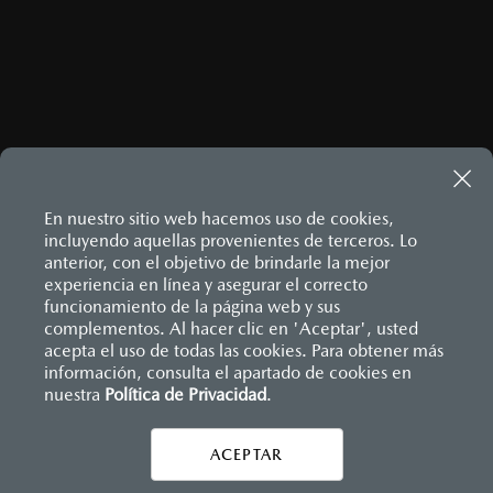
¿CÓMO LLEGAR?
En nuestro sitio web hacemos uso de cookies,
incluyendo aquellas provenientes de terceros. Lo
anterior, con el objetivo de brindarle la mejor
MAZDA3 HATCHBACK
2026
experiencia en línea y asegurar el correcto
funcionamiento de la página web y sus
$458,900
1
DESDE
complementos. Al hacer clic en 'Aceptar', usted
acepta el uso de todas las cookies. Para obtener más
información, consulta el apartado de cookies en
Inicio
Distribuidores
Mazda Zapata Zona Esmeralda
nuestra
Política de Privacidad
.
Localízanos
ACEPTAR
LEGALES