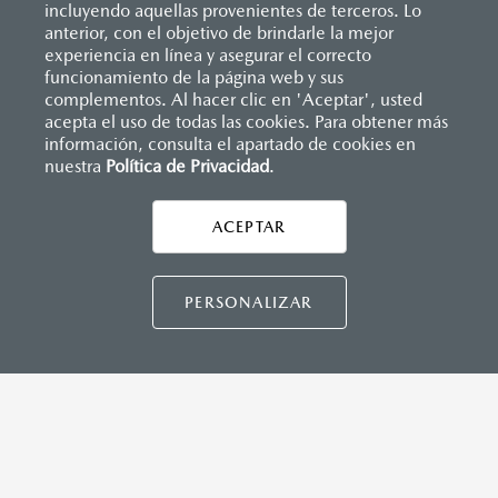
incluyendo aquellas provenientes de terceros. Lo
anterior, con el objetivo de brindarle la mejor
experiencia en línea y asegurar el correcto
funcionamiento de la página web y sus
complementos. Al hacer clic en 'Aceptar', usted
acepta el uso de todas las cookies. Para obtener más
información, consulta el apartado de cookies en
nuestra
Política de Privacidad
.
Inicio
Distribuidores
Mazda Zapata Zona Esmeralda
Formulario múltiple
ACEPTAR
MAZDA3 HATCHBACK
2026
LEGALES
PERSONALIZAR
CONTÁCTANOS
$458,900
1
DESDE
CONTÁCTANOS