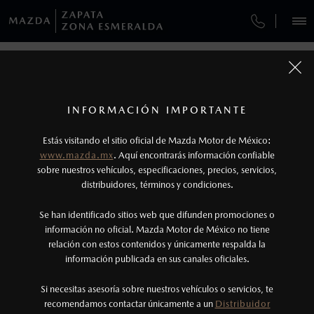
¿CÓMO COMPRAR MI MAZDA?
SERVICIOS Y MANTENIMIENTO
VEHÍCULOS
AUTOS
SUVS
HÍBRIDOS
PICKUPS
ROA
FINANCIAMIENTO
MANTENIMIENTO MAZDA BT-50
1
COTIZA TU MAZDA
Todas las imágenes del sitio son meramente ilustrativas.
SERVICIO EXPRESS
Los precios y especificaciones indicados en esta
INFORMACIÓN IMPORTANTE
INFORMACIÓN DE COMPRA
página son al menudeo, sugeridos por el
MAZDA2 SEDÁN
2026
Estás visitando el sitio oficial de Mazda Motor de México:
$301,900
1
GARANTÍA
fabricante, en moneda de los Estados Unidos
DESDE
www.mazda.mx
. Aquí encontrarás información confiable
NOSOTROS
Mexicanos, incluyen: I.V.A., e I.S.A.N., y
sobre nuestros vehículos, especificaciones, precios, servicios,
distribuidores, términos y condiciones.
COLLISION CENTER ZAPATA
pueden cambiar sin previo aviso, no incluyen:
tenencias, placas, accesorios, seguro y gastos
SERVICIOS
Se han identificado sitios web que difunden promociones o
CITA DE SERVICIO
administrativos. Mazda de México, se reserva el
información no oficial. Mazda Motor de México no tiene
relación con estos contenidos y únicamente respalda la
derecho de modificar las especificaciones y los
información publicada en sus canales oficiales.
NOTICIAS
precios de sus productos, sin aviso previo al
consumidor.
Si necesitas asesoría sobre nuestros vehículos o servicios, te
VIVE LA EXPERIENCIA MAZDA AL
recomendamos contactar únicamente a un
Distribuidor
(55) 5308-3004