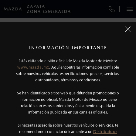
¿CÓMO COMPRAR MI MAZDA?
SERVICIOS Y MANTENIMIENTO
VEHÍCULOS
AUTOS
SUVS
HÍBRIDOS
PICKUPS
ROA
FINANCIAMIENTO
MANTENIMIENTO MAZDA BT-50
COMPÁRTENOS TUS DATOS PARA
SOLICITAR LA COTIZACIÓN DE TU
1
COTIZA TU MAZDA
MAZDA
Todas las imágenes del sitio son meramente ilustrativas.
SERVICIO EXPRESS
Los precios y especificaciones indicados en esta
INFORMACIÓN IMPORTANTE
INFORMACIÓN DE COMPRA
página son al menudeo, sugeridos por el
MAZDA2 SEDÁN
2026
Estás visitando el sitio oficial de Mazda Motor de México:
$301,900
1
TUS DATOS:
GARANTÍA
fabricante, en moneda de los Estados Unidos
DESDE
www.mazda.mx
. Aquí encontrarás información confiable
NOSOTROS
Mexicanos, incluyen: I.V.A., e I.S.A.N., y
sobre nuestros vehículos, especificaciones, precios, servicios,
distribuidores, términos y condiciones.
COLLISION CENTER ZAPATA
pueden cambiar sin previo aviso, no incluyen:
tenencias, placas, accesorios, seguro y gastos
SERVICIOS
Se han identificado sitios web que difunden promociones o
CITA DE SERVICIO
administrativos. Mazda de México, se reserva el
información no oficial. Mazda Motor de México no tiene
relación con estos contenidos y únicamente respalda la
derecho de modificar las especificaciones y los
información publicada en sus canales oficiales.
NOTICIAS
precios de sus productos, sin aviso previo al
consumidor.
Si necesitas asesoría sobre nuestros vehículos o servicios, te
recomendamos contactar únicamente a un
Distribuidor
(55) 5308-3004