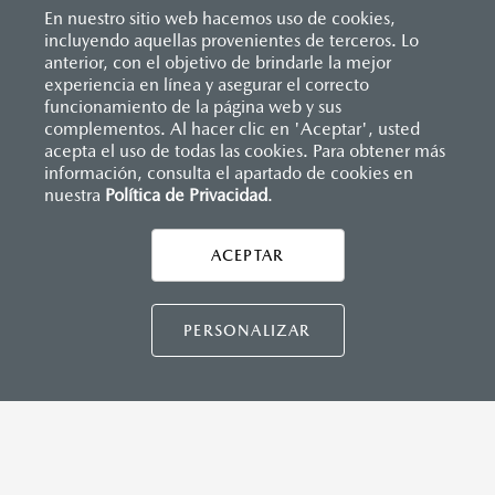
En nuestro sitio web hacemos uso de cookies,
incluyendo aquellas provenientes de terceros. Lo
anterior, con el objetivo de brindarle la mejor
experiencia en línea y asegurar el correcto
Inicio
funcionamiento de la página web y sus
Distribuidores
Mazda Zapata Zona Esmeralda
Solicitar una cotización
complementos. Al hacer clic en 'Aceptar', usted
acepta el uso de todas las cookies. Para obtener más
información, consulta el apartado de cookies en
nuestra
Política de Privacidad
LEGALES
.
ACEPTAR
CONTÁCTANOS
PERSONALIZAR
CONTÁCTANOS
TÉRMINOS Y CONDICIONES
POLÍTICA DE PRIVACIDAD
VISITA MAZDA.MX