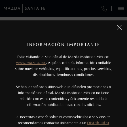
¿CÓMO COMPRAR MI MAZDA?
SERVICIOS Y MANTENIMIENTO
VEHÍCULOS
SERVICIO EXPRESS
AUTOS
SUVS
HÍBRIDOS
PICKUPS
ROA
FINANCIAMIENTO
MANTENIMIENTO MAZDA BT-50
1
COTIZA TU MAZDA
SERVICIO EXPRESS
Los precios y especificaciones indicados en esta
INFORMACIÓN IMPORTANTE
SERVICIO EXPRESS
INFORMACIÓN DE COMPRA
página son al menudeo, sugeridos por el
MAZDA2 SEDÁN
2026
Estás visitando el sitio oficial de Mazda Motor de México:
$301,900
1
GARANTÍA
fabricante, en moneda de los Estados Unidos
DESDE
www.mazda.mx
. Aquí encontrarás información confiable
NOSOTROS
Mexicanos, incluyen: I.V.A., e I.S.A.N., y
sobre nuestros vehículos, especificaciones, precios, servicios,
distribuidores, términos y condiciones.
COLLISION CENTER HUIXQUILUCAN
pueden cambiar sin previo aviso, no incluyen:
tenencias, placas, accesorios, seguro y gastos
SERVICIOS
Se han identificado sitios web que difunden promociones o
CITA DE SERVICIO
administrativos. Mazda de México, se reserva el
información no oficial. Mazda Motor de México no tiene
relación con estos contenidos y únicamente respalda la
derecho de modificar las especificaciones y los
información publicada en sus canales oficiales.
NOTICIAS
precios de sus productos, sin aviso previo al
consumidor.
Si necesitas asesoría sobre nuestros vehículos o servicios, te
recomendamos contactar únicamente a un
Distribuidor
(55)6285-6800