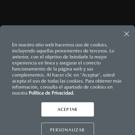
En nuestro sitio web hacemos uso de cookies,
incluyendo aquellas provenientes de terceros. Lo
anterior, con el objetivo de brindarle la mejor
experiencia en línea y asegurar el correcto
Inicio
funcionamiento de la página web y sus
Distribuidores
Mazda Santa Fe
Servicios
Servicio Express
complementos. Al hacer clic en 'Aceptar', usted
acepta el uso de todas las cookies. Para obtener más
información, consulta el apartado de cookies en
nuestra
Política de Privacidad
LEGALES
.
ACEPTAR
CONTÁCTANOS
CONTÁCTANOS
PERSONALIZAR