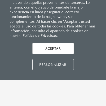
incluyendo aquellas provenientes de terceros. Lo
anterior, con el objetivo de brindarle la mejor
experiencia en línea y asegurar el correcto
Inicio
funcionamiento de la página web y sus
Distribuidores
Mazda Santa Fe
Servicios
Garantía
complementos. Al hacer clic en 'Aceptar', usted
acepta el uso de todas las cookies. Para obtener más
información, consulta el apartado de cookies en
LEGALES
nuestra
Política de Privacidad
.
ACEPTAR
CONTÁCTANOS
CONTÁCTANOS
PERSONALIZAR
TÉRMINOS Y CONDICIONES
POLÍTICA DE PRIVACIDAD
VISITA MAZDA.MX
©2026 MAZDA MOTOR DE MÉXICO. TODOS LOS
DERECHOS RESERVADOS.