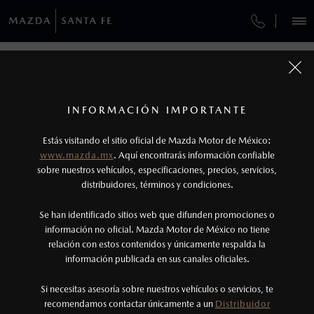
¿CÓMO COMPRAR MI MAZDA?
SERVICIOS Y MANTENIMIENTO
VEHÍCULOS
GARANTÍA
AUTOS
SUVS
HÍBRIDOS
PICKUPS
ROA
FINANCIAMIENTO
MANTENIMIENTO MAZDA BT-50
1
COTIZA TU MAZDA
Todas las imágenes del sitio son meramente ilustrativas.
SERVICIO EXPRESS
Lo que ocurra primero.
INFORMACIÓN IMPORTANTE
GARANTÍAS MAZDA
INFORMACIÓN DE COMPRA
MAZDA2 SEDÁN
2026
2
Estás visitando el sitio oficial de Mazda Motor de México:
$301,900
6
GARANTÍA
Robo de lunas: Programa válido únicamente
DESDE
www.mazda.mx
. Aquí encontrarás información confiable
NOSOTROS
para vehículos vendidos dentro del territorio
sobre nuestros vehículos, especificaciones, precios, servicios,
distribuidores, términos y condiciones.
COLLISION CENTER HUIXQUILUCAN
nacional.
SERVICIOS
Se han identificado sitios web que difunden promociones o
3
CITA DE SERVICIO
Lo que ocurra primero.
información no oficial. Mazda Motor de México no tiene
relación con estos contenidos y únicamente respalda la
La vigencia de la Garantía Extendida comienza
información publicada en sus canales oficiales.
NOTICIAS
una vez que la Garantía de Fábrica del vehículo
haya vencido, es decir, después de los primeros
Si necesitas asesoría sobre nuestros vehículos o servicios, te
recomendamos contactar únicamente a un
Distribuidor
36 meses o los 60,000 km.
(55)6285-6800