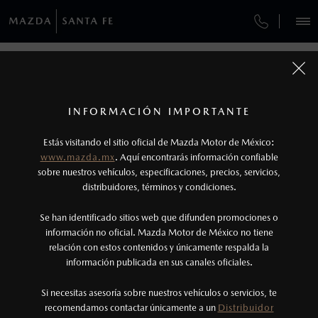
¿CÓMO COMPRAR MI MAZDA?
SERVICIOS Y MANTENIMIENTO
VEHÍCULOS
FINANCIAMIENTO
AUTOS
SUVS
HÍBRIDOS
PICKUPS
ROA
FINANCIAMIENTO
MANTENIMIENTO MAZDA BT-50
1
COTIZA TU MAZDA
Todas las imágenes del sitio son meramente ilustrativas.
SERVICIO EXPRESS
Los precios y especificaciones indicados en esta
INFORMACIÓN IMPORTANTE
FINANCIAMIENTO
INFORMACIÓN DE COMPRA
página son al menudeo, sugeridos por el
MAZDA2 SEDÁN
2026
Estás visitando el sitio oficial de Mazda Motor de México:
$301,900
1
GARANTÍA
fabricante, en moneda de los Estados Unidos
DESDE
www.mazda.mx
. Aquí encontrarás información confiable
NOSOTROS
Mexicanos, incluyen: I.V.A., e I.S.A.N., y
sobre nuestros vehículos, especificaciones, precios, servicios,
distribuidores, términos y condiciones.
COLLISION CENTER HUIXQUILUCAN
pueden cambiar sin previo aviso, no incluyen:
tenencias, placas, accesorios, seguro y gastos
SERVICIOS
Se han identificado sitios web que difunden promociones o
CITA DE SERVICIO
administrativos. Mazda de México, se reserva el
información no oficial. Mazda Motor de México no tiene
relación con estos contenidos y únicamente respalda la
derecho de modificar las especificaciones y los
información publicada en sus canales oficiales.
NOTICIAS
precios de sus productos, sin aviso previo al
consumidor.
Si necesitas asesoría sobre nuestros vehículos o servicios, te
recomendamos contactar únicamente a un
Distribuidor
(55)6285-6800