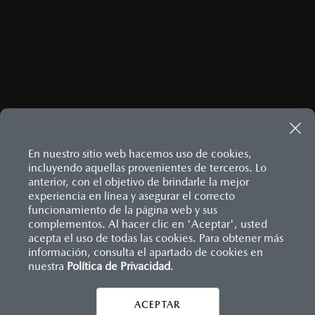
En nuestro sitio web hacemos uso de cookies,
incluyendo aquellas provenientes de terceros. Lo
anterior, con el objetivo de brindarle la mejor
experiencia en línea y asegurar el correcto
Inicio
funcionamiento de la página web y sus
Distribuidores
Mazda Santa Fe
Información de compra
Financiamiento
complementos. Al hacer clic en 'Aceptar', usted
acepta el uso de todas las cookies. Para obtener más
información, consulta el apartado de cookies en
nuestra
Política de Privacidad
LEGALES
.
ACEPTAR
CONTÁCTANOS