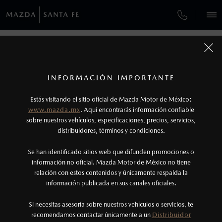
¿CÓMO COMPRAR MI MAZDA?
SERVICIOS Y MANTENIMIENTO
REGRESAR A VEHÍCULOS
VEHÍCULOS
AUTOS
SUVS
HÍBRIDOS
PICKUPS
ROA
FINANCIAMIENTO
MANTENIMIENTO MAZDA BT-50
1
MAZDA CX-50 2027
COTIZA TU MAZDA
SERVICIO EXPRESS
Los valores de rendimiento de combustible y
INFORMACIÓN IMPORTANTE
INFORMACIÓN DE COMPRA
emisiones de CO
se obtuvieron en condiciones
MAZDA2 SEDÁN
2026
2
ESPECIFICACIONES
Estás visitando el sitio oficial de Mazda Motor de México:
$301,900
4
GARANTÍA
controladas de laboratorio que pueden o no ser
DESDE
www.mazda.mx
. Aquí encontrarás información confiable
NOSOTROS
reproducibles ni obtenerse en condiciones y
sobre nuestros vehículos, especificaciones, precios, servicios,
i
GRAND TOURING
distribuidores, términos y condiciones.
COLLISION CENTER HUIXQUILUCAN
hábitos de manejo convencional, debido a
condiciones climatológicas, combustible,
SERVICIOS
Se han identificado sitios web que difunden promociones o
CITA DE SERVICIO
condiciones topográficas y otros factores.
información no oficial. Mazda Motor de México no tiene
relación con estos contenidos y únicamente respalda la
2
información publicada en sus canales oficiales.
NOTICIAS
El Control Dinámico de Estabilidad (DSC) es un
sistema electrónico para ayudar al conductor a
Si necesitas asesoría sobre nuestros vehículos o servicios, te
recomendamos contactar únicamente a un
Distribuidor
mantener el control en condiciones adversas. No
(55)6285-6800