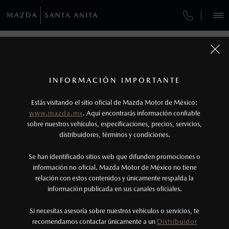
¿CÓMO COMPRAR MI MAZDA?
SERVICIOS Y MANTENIMIENTO
REGRESAR A VEHÍCULOS
VEHÍCULOS
AUTOS
SUVS
HÍBRIDOS
PICKUPS
ROA
FINANCIAMIENTO
MANTENIMIENTO MAZDA BT-50
1
MAZDA CX-30 2026
COTIZA TU MAZDA
Todas las imágenes del sitio son meramente ilustrativas.
SERVICIO EXPRESS
Los valores de rendimiento de combustible y
INFORMACIÓN IMPORTANTE
INFORMACIÓN DE COMPRA
emisiones de CO
se obtuvieron en condiciones
MAZDA2 SEDÁN
2026
2
ESPECIFICACIONES
Estás visitando el sitio oficial de Mazda Motor de México:
$301,900
8
GARANTÍA
controladas de laboratorio que pueden o no ser
DESDE
www.mazda.mx
. Aquí encontrarás información confiable
NOSOTROS
reproducibles ni obtenerse en condiciones y
sobre nuestros vehículos, especificaciones, precios, servicios,
i
distribuidores, términos y condiciones.
COLLISION CENTER GUADALAJARA
hábitos de manejo convencional, debido a
condiciones climatológicas, combustible,
SERVICIOS
Se han identificado sitios web que difunden promociones o
COLLISION CENTER GUADALAJARA NORTE
condiciones topográficas y otros factores.
información no oficial. Mazda Motor de México no tiene
relación con estos contenidos y únicamente respalda la
2
información publicada en sus canales oficiales.
CITA DE SERVICIO
(33)44441000
®
Bluetooth
es una marca registrada de Bluetooth
Sig, Inc. Todos los derechos reservados. Este
Si necesitas asesoría sobre nuestros vehículos o servicios, te
AGENDAR CITA
recomendamos contactar únicamente a un
Distribuidor
sistema funciona con ciertos dispositivos