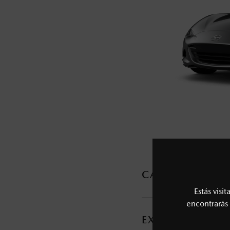
5
Los precios y especificaciones indicados 
I.S.A.N., y pueden cambiar sin previo avis
modificar las especificaciones y los precio
Todas las imágenes del sitio son meramente ilustrativas.
CARACTERÍSTI
Estás visi
MOTOR Y TRANSMI
encontrarás 
EXTERIOR