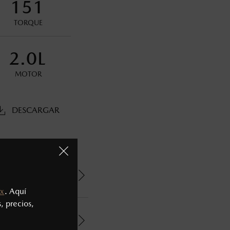
151
oneda de los Estados Unidos Mexicanos, incluyen: I.V.A., e
ministrativos. Mazda de México, se reserva el derecho de
TORQUE
2.0L
MOTOR
DESCARGAR
x
. Aquí
, precios,