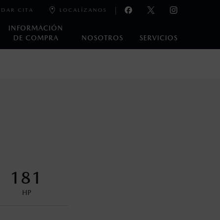
DAR CITA
LOCALÍZANOS
INFORMACIÓN
DE COMPRA
NOSOTROS
SERVICIOS
e laboratorio que pueden o no ser reproducibles ni
ble, condiciones topográficas y otros factores.
encuentran disponibles en el asiento trasero para asegurar la
181
HP
s decir, a partir de los primeros 36 meses o 60,000 km.