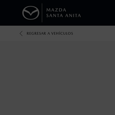
REGRESAR A VEHÍCULOS
1
Todas las imágenes del sitio son meramente ilustrativas.
Los valores de rendimiento de combustibl
obtenerse en condiciones y hábitos de man
2
Utiliza siempre el cinturón de seguridad y 
silla.
3
Lo que ocurra primero.
4
Lo que ocurra primero.
La vigencia de la Garantía Extendida comie