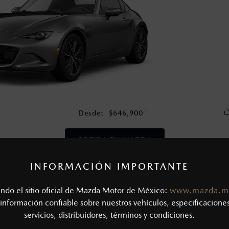
en esta página son al menudeo, sugeridos por el fabricante, en m
o, no incluyen: tenencias, placas, accesorios, seguro y gastos ad
s de sus productos, sin aviso previo al consumidor.
1
Desde:
$
646,900
COTIZA TU MAZDA
INFORMACIÓN IMPORTANTE
CAS MECÁNICAS
tando el sitio oficial de Mazda Motor de México:
www.mazda.m
Tipo de motor: 2.0L SKYACTIV® - G
SIÓN
información confiable sobre nuestros vehículos, especificaciones
Potencia (hp @ rpm): 181 @ 7,000
servicios, distribuidores, términos y condiciones.
Torque (lb-ft @ rpm): 151 @ 4,000