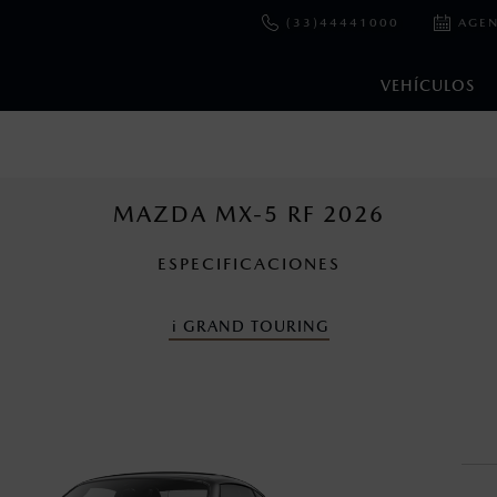
(33)44441000
AGEN
VEHÍCULOS
e y emisiones de CO
se obtuvieron en condiciones controladas d
2
ejo convencional, debido a condiciones climatológicas, combusti
MAZDA MX-5 RF 2026
ESPECIFICACIONES
cuando viajes con niños utiliza los dispositivos de anclaje que se 
i
GRAND TOURING
nza una vez que la garantía original del vehículo haya vencido, e