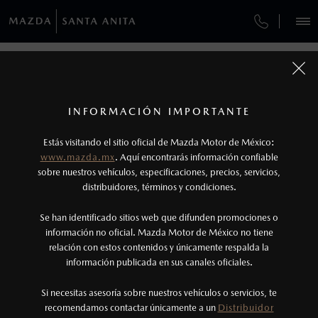
¿CÓMO COMPRAR MI MAZDA?
SERVICIOS Y MANTENIMIENTO
VEHÍCULOS
SERVICIO EXPRESS
AUTOS
SUVS
HÍBRIDOS
PICKUPS
ROA
FINANCIAMIENTO
MANTENIMIENTO MAZDA BT-50
1
COTIZA TU MAZDA
SERVICIO EXPRESS
Los precios y especificaciones indicados en esta
INFORMACIÓN IMPORTANTE
SERVICIO EXPRESS
INFORMACIÓN DE COMPRA
página son al menudeo, sugeridos por el
MAZDA2 SEDÁN
2026
Estás visitando el sitio oficial de Mazda Motor de México:
$301,900
1
GARANTÍA
fabricante, en moneda de los Estados Unidos
DESDE
www.mazda.mx
. Aquí encontrarás información confiable
NOSOTROS
Mexicanos, incluyen: I.V.A., e I.S.A.N., y
sobre nuestros vehículos, especificaciones, precios, servicios,
distribuidores, términos y condiciones.
COLLISION CENTER GUADALAJARA
pueden cambiar sin previo aviso, no incluyen:
tenencias, placas, accesorios, seguro y gastos
SERVICIOS
Se han identificado sitios web que difunden promociones o
COLLISION CENTER GUADALAJARA NORTE
administrativos. Mazda de México, se reserva el
información no oficial. Mazda Motor de México no tiene
relación con estos contenidos y únicamente respalda la
derecho de modificar las especificaciones y los
información publicada en sus canales oficiales.
CITA DE SERVICIO
(33)44441000
precios de sus productos, sin aviso previo al
consumidor.
Si necesitas asesoría sobre nuestros vehículos o servicios, te
AGENDAR CITA
recomendamos contactar únicamente a un
Distribuidor