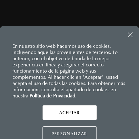
En nuestro sitio web hacemos uso de cookies,
incluyendo aquellas provenientes de terceros. Lo
anterior, con el objetivo de brindarle la mejor
experiencia en línea y asegurar el correcto
Inicio
funcionamiento de la página web y sus
Distribuidores
Mazda Santa Anita
Servicios
Servicio Express
complementos. Al hacer clic en 'Aceptar', usted
acepta el uso de todas las cookies. Para obtener más
información, consulta el apartado de cookies en
nuestra
Política de Privacidad
LEGALES
.
ACEPTAR
CONTÁCTANOS
CONTÁCTANOS
PERSONALIZAR
CONTACTO