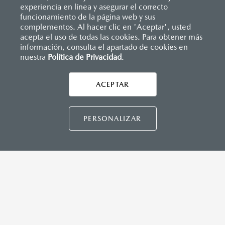
(SBR)
experiencia en línea y asegurar el correcto
Sistemas de asientos
Inicio
funcionamiento de la página web y sus
Distribuidores
Mazda Reynosa
Vehículos
Mazda2 Sedán
Velocímetro
complementos. Al hacer clic en 'Aceptar', usted
Vidrio laminado, vidrio templado, vidrio plastificado
acepta el uso de todas las cookies. Para obtener más
INSTRUMENTOS
información, consulta el apartado de cookies en
Botón modo sport (TA)
nuestra
Política de Privacidad
LEGALES
.
Computadora de viaje
ACEPTAR
CONTÁCTANOS
DIMENSIONES INTERIORES (MM)
CONTÁCTANOS
Espacio para cabeza, delantero/trasero: 984/945
PERSONALIZAR
Espacio para caderas, delantero/trasero: 1,322/1,212
Espacio para hombros, delantero/trasero: 1,352/1,272
Espacio para piernas, delantero/trasero: 1,063/881
TÉRMINOS Y CONDICIONES
POLÍTICA DE PRIVACIDAD
VISITA MAZDA.MX
CAPACIDADES (L)
Aceite: 3.9
©2026 MAZDA MOTOR DE MÉXICO. TODOS LOS
Tanque de combustible: 44
DERECHOS RESERVADOS.
Volumen de carga: