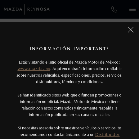
¿CÓMO COMPRAR MI MAZDA?
SERVICIOS Y MANTENIMIENTO
REGRESAR A VEHÍCULOS
VEHÍCULOS
AUTOS
SUVS
HÍBRIDOS
PICKUPS
ROA
FINANCIAMIENTO
MANTENIMIENTO MAZDA BT-50
1
MAZDA2 SEDÁN 2026
COTIZA TU MAZDA
Todas las imágenes del sitio son meramente ilustrativas.
SERVICIO EXPRESS
Los valores de rendimiento de combustible y
INFORMACIÓN IMPORTANTE
INFORMACIÓN DE COMPRA
emisiones de CO
se obtuvieron en condiciones
MAZDA2 SEDÁN
2026
2
ESPECIFICACIONES
Estás visitando el sitio oficial de Mazda Motor de México:
$301,900
8
GARANTÍA
controladas de laboratorio que pueden o no ser
DESDE
www.mazda.mx
. Aquí encontrarás información confiable
NOSOTROS
reproducibles ni obtenerse en condiciones y
sobre nuestros vehículos, especificaciones, precios, servicios,
i
CITA DE SERVICIO
distribuidores, términos y condiciones.
hábitos de manejo convencional, debido a
condiciones climatológicas, combustible,
SERVICIOS
Se han identificado sitios web que difunden promociones o
condiciones topográficas y otros factores.
información no oficial. Mazda Motor de México no tiene
relación con estos contenidos y únicamente respalda la
2
información publicada en sus canales oficiales.
(899)500-2900
®
Bluetooth
es una marca registrada de Bluetooth
Sig, Inc. Todos los derechos reservados. Este
Si necesitas asesoría sobre nuestros vehículos o servicios, te
AGENDAR CITA
recomendamos contactar únicamente a un
Distribuidor
sistema funciona con ciertos dispositivos