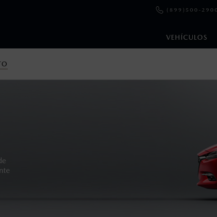
(899)500-290
VEHÍCULOS
TO
en esta página son al menudeo, sugeridos por el fabricante, en m
o, no incluyen: tenencias, placas, accesorios, seguro y gastos ad
s de sus productos, sin aviso previo al consumidor.
de
ente