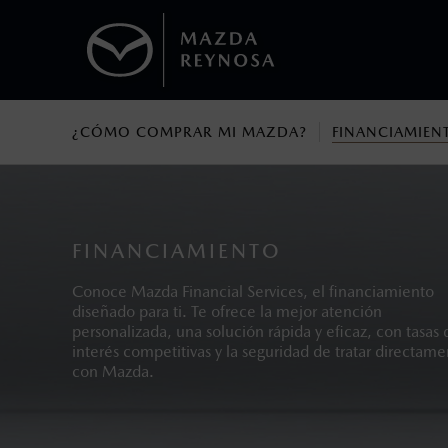
¿CÓMO COMPRAR MI MAZDA?
FINANCIAMIEN
1
Todas las imágenes del sitio son meramente ilustrativas.
Los precios y especificaciones indicados 
I.S.A.N., y pueden cambiar sin previo avis
modificar las especificaciones y los precio
FINANCIAMIENTO
Todas las imágenes del sitio son meramente ilustrativas.
Conoce Mazda Financial Services, el financiamiento
diseñado para ti. Te ofrece la mejor atención
personalizada, una solución rápida y eficaz, con tasas 
interés competitivas y la seguridad de tratar directam
con Mazda.