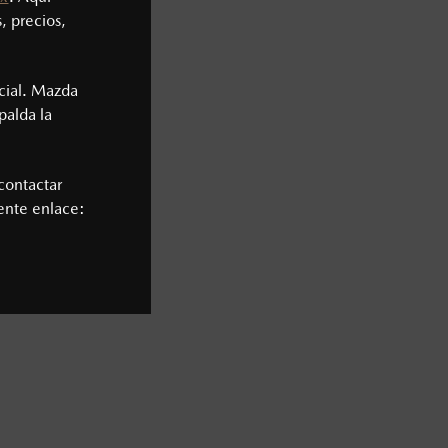
, precios,
cial. Mazda
palda la
contactar
iente enlace: