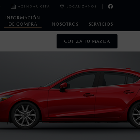
0
AGENDAR CITA
LOCALÍZANOS
INFORMACIÓN
DE COMPRA
NOSOTROS
SERVICIOS
COTIZA TU MAZDA
oneda de los Estados Unidos Mexicanos, incluyen: I.V.A., e
ministrativos. Mazda de México, se reserva el derecho de