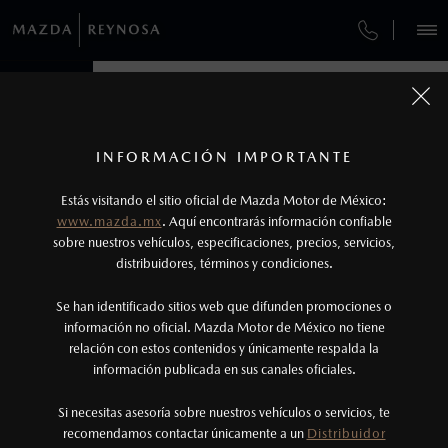
¿CÓMO COMPRAR MI MAZDA?
SERVICIOS Y MANTENIMIENTO
VEHÍCULOS
AUTOS
AUTOS
SUVS
SUVS
HÍBRIDOS
HÍBRIDOS
PICKUPS
PICKUPS
ROA
ROA
FINANCIAMIENTO
MANTENIMIENTO MAZDA BT-50
1
COTIZA TU MAZDA
Todas las imágenes del sitio son meramente ilustrativas.
SERVICIO EXPRESS
Los precios y especificaciones indicados en esta
INFORMACIÓN IMPORTANTE
INFORMACIÓN DE COMPRA
página son al menudeo, sugeridos por el
MAZDA2 SEDÁN
MAZDA2 SEDÁN
2026
2026
Estás visitando el sitio oficial de Mazda Motor de México:
$301,900
$301,900
1
1
GARANTÍA
fabricante, en moneda de los Estados Unidos
DESDE
DESDE
www.mazda.mx
. Aquí encontrarás información confiable
NOSOTROS
Mexicanos, incluyen: I.V.A., e I.S.A.N., y
sobre nuestros vehículos, especificaciones, precios, servicios,
CITA DE SERVICIO
distribuidores, términos y condiciones.
pueden cambiar sin previo aviso, no incluyen:
tenencias, placas, accesorios, seguro y gastos
SERVICIOS
Se han identificado sitios web que difunden promociones o
administrativos. Mazda de México, se reserva el
información no oficial. Mazda Motor de México no tiene
relación con estos contenidos y únicamente respalda la
derecho de modificar las especificaciones y los
información publicada en sus canales oficiales.
(899)500-2900
precios de sus productos, sin aviso previo al
consumidor.
Si necesitas asesoría sobre nuestros vehículos o servicios, te
AGENDAR CITA
recomendamos contactar únicamente a un
Distribuidor