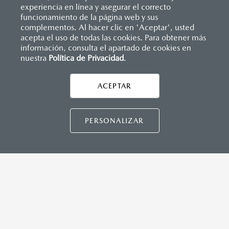
(SBR)
experiencia en línea y asegurar el correcto
Sistemas de asientos
Inicio
funcionamiento de la página web y sus
Distribuidores
Mazda Reynosa
Vehículos
Mazda3 Hatchback
Velocímetro
complementos. Al hacer clic en 'Aceptar', usted
MAZDA CONNECT™
Vidrio laminado, vidrio templado, vidrio plastificado
acepta el uso de todas las cookies. Para obtener más
información, consulta el apartado de cookies en
Apple CarPlay™ y Android Auto™ inalámbrico
nuestra
Política de Privacidad
LEGALES
.
Control central de mando (HMI)
Controles de audio montados al volante
Entrada USB C
ACEPTAR
Pantalla a color de 10"
CONTÁCTANOS
®
2
3
Sistema Bluetooth
(manos libres)
Sistema de audio AM/FM con 8 bocinas
CONTÁCTANOS
PERSONALIZAR
INSTRUMENTOS
TÉRMINOS Y CONDICIONES
Botón modo sport (TA)
POLÍTICA DE PRIVACIDAD
Computadora de viaje
VISITA MAZDA.MX
Control de velocidad crucero (Cruise control)
Freno de mano eléctrico (EPB) con auto hold
©2026 MAZDA MOTOR DE MÉXICO. TODOS LOS
DERECHOS RESERVADOS.