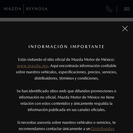
¿CÓMO COMPRAR MI MAZDA?
SERVICIOS Y MANTENIMIENTO
REGRESAR A VEHÍCULOS
VEHÍCULOS
AUTOS
SUVS
HÍBRIDOS
PICKUPS
ROA
FINANCIAMIENTO
MANTENIMIENTO MAZDA BT-50
1
MAZDA3 HATCHBACK 2026
COTIZA TU MAZDA
Todas las imágenes del sitio son meramente ilustrativas.
SERVICIO EXPRESS
Los valores de rendimiento de combustible y
INFORMACIÓN IMPORTANTE
INFORMACIÓN DE COMPRA
emisiones de CO
se obtuvieron en condiciones
MAZDA2 SEDÁN
2026
2
ESPECIFICACIONES
Estás visitando el sitio oficial de Mazda Motor de México:
$301,900
7
GARANTÍA
controladas de laboratorio que pueden o no ser
DESDE
www.mazda.mx
. Aquí encontrarás información confiable
NOSOTROS
reproducibles ni obtenerse en condiciones y
sobre nuestros vehículos, especificaciones, precios, servicios,
i
SPORT
CITA DE SERVICIO
distribuidores, términos y condiciones.
hábitos de manejo convencional, debido a
condiciones climatológicas, combustible,
SERVICIOS
Se han identificado sitios web que difunden promociones o
condiciones topográficas y otros factores.
información no oficial. Mazda Motor de México no tiene
relación con estos contenidos y únicamente respalda la
2
información publicada en sus canales oficiales.
(899)500-2900
®
Bluetooth
es una marca registrada de Bluetooth
Sig, Inc. Todos los derechos reservados. Este
Si necesitas asesoría sobre nuestros vehículos o servicios, te
AGENDAR CITA
recomendamos contactar únicamente a un
Distribuidor
sistema funciona con ciertos dispositivos