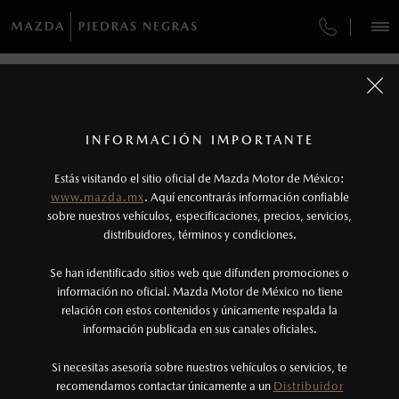
¿CÓMO COMPRAR MI MAZDA?
SERVICIOS Y MANTENIMIENTO
VEHÍCULOS
AUTOS
SUVS
HÍBRIDOS
PICKUPS
ROA
FINANCIAMIENTO
MANTENIMIENTO MAZDA BT-50
1
COTIZA TU MAZDA
Todas las imágenes del sitio son meramente ilustrativas.
SERVICIO EXPRESS
Los precios y especificaciones indicados en esta
INFORMACIÓN IMPORTANTE
INFORMACIÓN DE COMPRA
página son al menudeo, sugeridos por el
MAZDA2 SEDÁN
2026
MAZDA PIEDRAS NEGRAS
Estás visitando el sitio oficial de Mazda Motor de México:
$301,900
1
GARANTÍA
fabricante, en moneda de los Estados Unidos
DESDE
www.mazda.mx
. Aquí encontrarás información confiable
Avenida Heroico Colegio Militar No. 914
NOSOTROS
Mexicanos, incluyen: I.V.A., e I.S.A.N., y
sobre nuestros vehículos, especificaciones, precios, servicios,
Colonia Las Fuentes
CITA DE SERVICIO
distribuidores, términos y condiciones.
Piedras Negras, Coahuila, C.P. 26010
pueden cambiar sin previo aviso, no incluyen:
tenencias, placas, accesorios, seguro y gastos
Atención a cliente
SERVICIOS
Se han identificado sitios web que difunden promociones o
administrativos. Mazda de México, se reserva el
información no oficial. Mazda Motor de México no tiene
(878) 795-2800
relación con estos contenidos y únicamente respalda la
derecho de modificar las especificaciones y los
Servicio
información publicada en sus canales oficiales.
(878)784-2980
precios de sus productos, sin aviso previo al
(878) 101–1996
consumidor.
Si necesitas asesoría sobre nuestros vehículos o servicios, te
AGENDAR CITA
recomendamos contactar únicamente a un
Distribuidor
Horarios de venta: