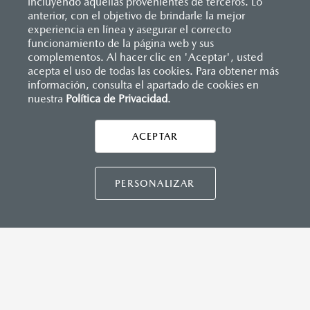
incluyendo aquellas provenientes de terceros. Lo
anterior, con el objetivo de brindarle la mejor
experiencia en línea y asegurar el correcto
funcionamiento de la página web y sus
complementos. Al hacer clic en 'Aceptar', usted
acepta el uso de todas las cookies. Para obtener más
información, consulta el apartado de cookies en
Inicio
Distribuidores
Mazda Piedras Negras
Localízanos
nuestra
Política de Privacidad
.
LEGALES
ACEPTAR
CONTÁCTANOS
MAZDA3 HATCHBACK
2026
PERSONALIZAR
$458,900
1
DESDE
CONTÁCTANOS
TÉRMINOS Y CONDICIONES
POLÍTICA DE PRIVACIDAD
VISITA MAZDA.MX