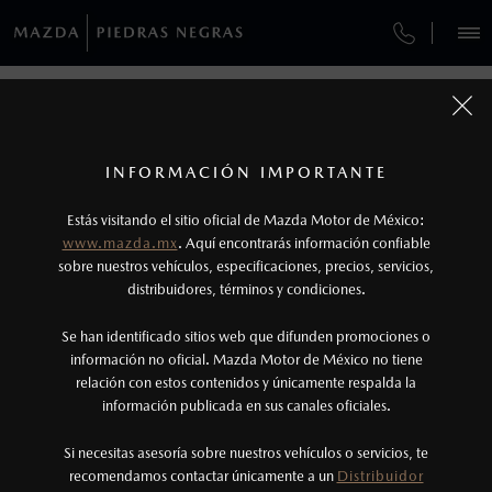
¿CÓMO COMPRAR MI MAZDA?
SERVICIOS Y MANTENIMIENTO
VEHÍCULOS
¿CÓMO COMPRAR MI MAZDA?
AUTOS
SUVS
HÍBRIDOS
PICKUPS
ROA
FINANCIAMIENTO
MANTENIMIENTO MAZDA BT-50
1
COTIZA TU MAZDA
PASOS DE COMPRA
Todas las imágenes del sitio son meramente ilustrativas.
SERVICIO EXPRESS
Los precios y especificaciones indicados en esta
INFORMACIÓN IMPORTANTE
INFORMACIÓN DE COMPRA
página son al menudeo, sugeridos por el
MAZDA2 SEDÁN
2026
Estás visitando el sitio oficial de Mazda Motor de México:
$301,900
1
GARANTÍA
fabricante, en moneda de los Estados Unidos
DESDE
www.mazda.mx
. Aquí encontrarás información confiable
NOSOTROS
Mexicanos, incluyen: I.V.A., e I.S.A.N., y
sobre nuestros vehículos, especificaciones, precios, servicios,
CITA DE SERVICIO
distribuidores, términos y condiciones.
pueden cambiar sin previo aviso, no incluyen:
tenencias, placas, accesorios, seguro y gastos
SERVICIOS
Se han identificado sitios web que difunden promociones o
administrativos. Mazda de México, se reserva el
información no oficial. Mazda Motor de México no tiene
relación con estos contenidos y únicamente respalda la
derecho de modificar las especificaciones y los
información publicada en sus canales oficiales.
(878)784-2980
precios de sus productos, sin aviso previo al
consumidor.
Si necesitas asesoría sobre nuestros vehículos o servicios, te
AGENDAR CITA
recomendamos contactar únicamente a un
Distribuidor