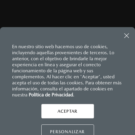
En nuestro sitio web hacemos uso de cookies,
incluyendo aquellas provenientes de terceros. Lo
anterior, con el objetivo de brindarle la mejor
experiencia en línea y asegurar el correcto
Inicio
funcionamiento de la página web y sus
Distribuidores
Mazda Piedras Negras
Información de compra
¿Cómo comprar mi Mazda?
complementos. Al hacer clic en 'Aceptar', usted
acepta el uso de todas las cookies. Para obtener más
información, consulta el apartado de cookies en
nuestra
Política de Privacidad
LEGALES
.
ACEPTAR
CONTÁCTANOS
CONTÁCTANOS
PERSONALIZAR