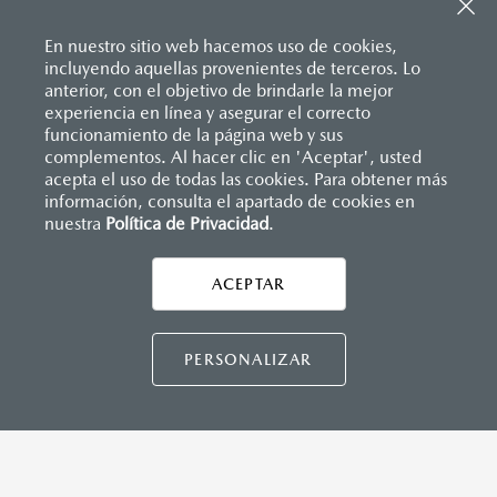
Sistema de frenado (freno de servicio y de
Apple Carplay
™ y Android Auto
™ inalámbrico
estacionamiento)
Control central de mando (HMI)
Sistema desempañante
En nuestro sitio web hacemos uso de cookies,
Controles de audio montados al volante
Sistema limpia y lava parabrisas
incluyendo aquellas provenientes de terceros. Lo
Entrada USB Tipo C
Sistema recordatorio de uso de cinturón de seguridad
anterior, con el objetivo de brindarle la mejor
Pantalla a color de 8.8"
(SBR)
experiencia en línea y asegurar el correcto
®
Sistema de audio Bose
AM/FM con 9 bocinas
Sistemas de asientos
Inicio
funcionamiento de la página web y sus
Distribuidores
Mazda Piedras Negras
Vehículos
Mazda MX-5 RF
Velocímetro
complementos. Al hacer clic en 'Aceptar', usted
Vidrio laminado, vidrio templado, vidrio plastificado
acepta el uso de todas las cookies. Para obtener más
información, consulta el apartado de cookies en
INSTRUMENTOS
nuestra
Política de Privacidad
LEGALES
.
Botón modo sport
Computadora de viaje
ACEPTAR
Control de velocidad crucero (Cruise control)
CONTÁCTANOS
Paletas de cambios (Paddle shifts)
CONTÁCTANOS
PERSONALIZAR
DIMENSIONES INTERIORES (MM)
Espacio para cabeza: 936
TÉRMINOS Y CONDICIONES
Espacio para caderas: 1,320
POLÍTICA DE PRIVACIDAD
Espacio para hombros: 1,325