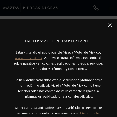
¿CÓMO COMPRAR MI MAZDA?
SERVICIOS Y MANTENIMIENTO
REGRESAR A VEHÍCULOS
VEHÍCULOS
AUTOS
SUVS
HÍBRIDOS
PICKUPS
ROA
FINANCIAMIENTO
MANTENIMIENTO MAZDA BT-50
1
MAZDA MX-5 RF 2026
COTIZA TU MAZDA
Todas las imágenes del sitio son meramente ilustrativas.
SERVICIO EXPRESS
Los valores de rendimiento de combustible y
INFORMACIÓN IMPORTANTE
INFORMACIÓN DE COMPRA
emisiones de CO
se obtuvieron en condiciones
MAZDA2 SEDÁN
2026
2
ESPECIFICACIONES
Estás visitando el sitio oficial de Mazda Motor de México:
$301,900
5
GARANTÍA
controladas de laboratorio que pueden o no ser
DESDE
www.mazda.mx
. Aquí encontrarás información confiable
NOSOTROS
reproducibles ni obtenerse en condiciones y
sobre nuestros vehículos, especificaciones, precios, servicios,
i
GRAND TOURING
CITA DE SERVICIO
distribuidores, términos y condiciones.
hábitos de manejo convencional, debido a
condiciones climatológicas, combustible,
SERVICIOS
Se han identificado sitios web que difunden promociones o
condiciones topográficas y otros factores.
información no oficial. Mazda Motor de México no tiene
relación con estos contenidos y únicamente respalda la
2
información publicada en sus canales oficiales.
(878)784-2980
Utiliza siempre el cinturón de seguridad y
cuando viajes con niños utiliza los dispositivos de
Si necesitas asesoría sobre nuestros vehículos o servicios, te
AGENDAR CITA
recomendamos contactar únicamente a un
Distribuidor
anclaje que se encuentran disponibles en el