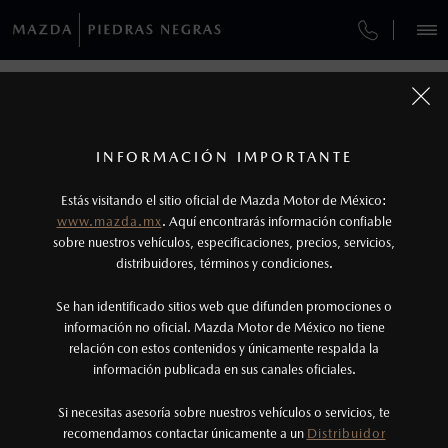
¿CÓMO COMPRAR MI MAZDA?
SERVICIOS Y MANTENIMIENTO
REGRESAR A VEHÍCULOS
VEHÍCULOS
AUTOS
SUVS
HÍBRIDOS
PICKUPS
ROA
FINANCIAMIENTO
MANTENIMIENTO MAZDA BT-50
1
MAZDA CX-5 2026
COTIZA TU MAZDA
Todas las imágenes del sitio son meramente ilustrativas.
SERVICIO EXPRESS
Los valores de rendimiento de combustible y
INFORMACIÓN IMPORTANTE
INFORMACIÓN DE COMPRA
emisiones de CO
se obtuvieron en condiciones
MAZDA2 SEDÁN
2026
2
ESPECIFICACIONES
Estás visitando el sitio oficial de Mazda Motor de México:
$301,900
5
GARANTÍA
controladas de laboratorio que pueden o no ser
DESDE
www.mazda.mx
. Aquí encontrarás información confiable
NOSOTROS
reproducibles ni obtenerse en condiciones y
sobre nuestros vehículos, especificaciones, precios, servicios,
i
SPORT
CITA DE SERVICIO
distribuidores, términos y condiciones.
hábitos de manejo convencional, debido a
condiciones climatológicas, combustible,
SERVICIOS
Se han identificado sitios web que difunden promociones o
condiciones topográficas y otros factores.
información no oficial. Mazda Motor de México no tiene
relación con estos contenidos y únicamente respalda la
2
información publicada en sus canales oficiales.
(878)784-2980
El Control Dinámico de Estabilidad (DSC) es un
sistema electrónico para ayudar al conductor a
Si necesitas asesoría sobre nuestros vehículos o servicios, te
AGENDAR CITA
recomendamos contactar únicamente a un
Distribuidor
mantener el control en condiciones adversas. No