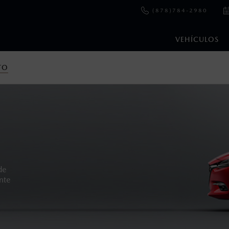
(878)784-2980
VEHÍCULOS
TO
en esta página son al menudeo, sugeridos por el fabricante, en m
o, no incluyen: tenencias, placas, accesorios, seguro y gastos ad
s de sus productos, sin aviso previo al consumidor.
de
ente