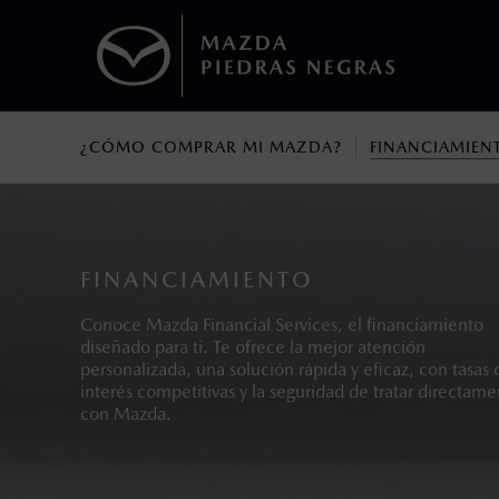
¿CÓMO COMPRAR MI MAZDA?
FINANCIAMIEN
1
Todas las imágenes del sitio son meramente ilustrativas.
Los precios y especificaciones indicados 
I.S.A.N., y pueden cambiar sin previo avis
modificar las especificaciones y los precio
FINANCIAMIENTO
Todas las imágenes del sitio son meramente ilustrativas.
Conoce Mazda Financial Services, el financiamiento
diseñado para ti. Te ofrece la mejor atención
personalizada, una solución rápida y eficaz, con tasas 
interés competitivas y la seguridad de tratar directam
con Mazda.