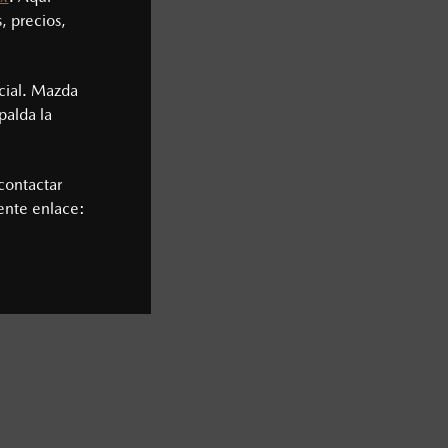
, precios,
cial. Mazda
palda la
contactar
iente enlace: