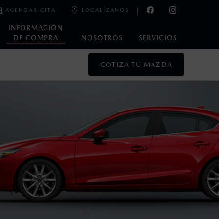
AGENDAR CITA
LOCALÍZANOS
INFORMACIÓN
DE COMPRA
NOSOTROS
SERVICIOS
COTIZA TU MAZDA
oneda de los Estados Unidos Mexicanos, incluyen: I.V.A., e
ministrativos. Mazda de México, se reserva el derecho de