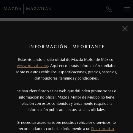
¿CÓMO COMPRAR MI MAZDA?
SERVICIOS Y MANTENIMIENTO
VEHÍCULOS
SERVICIO EXPRESS
AUTOS
SUVS
HÍBRIDOS
PICKUPS
ROA
FINANCIAMIENTO
MANTENIMIENTO MAZDA BT-50
1
COTIZA TU MAZDA
SERVICIO EXPRESS
Los precios y especificaciones indicados en esta
INFORMACIÓN IMPORTANTE
SERVICIO EXPRESS
INFORMACIÓN DE COMPRA
página son al menudeo, sugeridos por el
MAZDA2 SEDÁN
2026
Estás visitando el sitio oficial de Mazda Motor de México:
$301,900
1
GARANTÍA
fabricante, en moneda de los Estados Unidos
DESDE
www.mazda.mx
. Aquí encontrarás información confiable
NOSOTROS
Mexicanos, incluyen: I.V.A., e I.S.A.N., y
sobre nuestros vehículos, especificaciones, precios, servicios,
CITA DE SERVICIO
distribuidores, términos y condiciones.
pueden cambiar sin previo aviso, no incluyen:
tenencias, placas, accesorios, seguro y gastos
SERVICIOS
Se han identificado sitios web que difunden promociones o
administrativos. Mazda de México, se reserva el
información no oficial. Mazda Motor de México no tiene
relación con estos contenidos y únicamente respalda la
derecho de modificar las especificaciones y los
información publicada en sus canales oficiales.
(669) 690-9500
precios de sus productos, sin aviso previo al
consumidor.
Si necesitas asesoría sobre nuestros vehículos o servicios, te
AGENDAR CITA
recomendamos contactar únicamente a un
Distribuidor