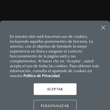
En nuestro sitio web hacemos uso de cookies,
incluyendo aquellas provenientes de terceros. Lo
anterior, con el objetivo de brindarle la mejor
experiencia en línea y asegurar el correcto
Inicio
funcionamiento de la página web y sus
Distribuidores
Mazda Mazatlán
Servicios
Servicio Express
complementos. Al hacer clic en 'Aceptar', usted
acepta el uso de todas las cookies. Para obtener más
información, consulta el apartado de cookies en
nuestra
Política de Privacidad
LEGALES
.
ACEPTAR
CONTÁCTANOS
CONTÁCTANOS
PERSONALIZAR
CONTACTO