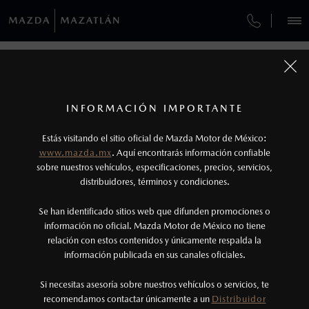
¿CÓMO COMPRAR MI MAZDA?
SERVICIOS Y MANTENIMIENTO
REGRESAR A VEHÍCULOS
VEHÍCULOS
AUTOS
SUVS
HÍBRIDOS
PICKUPS
ROA
FINANCIAMIENTO
MANTENIMIENTO MAZDA BT-50
1
MAZDA CX-70 2026
COTIZA TU MAZDA
Todas las imágenes del sitio son meramente ilustrativas.
SERVICIO EXPRESS
Los valores de rendimiento de combustible y
INFORMACIÓN IMPORTANTE
INFORMACIÓN DE COMPRA
emisiones de CO
se obtuvieron en condiciones
MAZDA2 SEDÁN
2026
2
ESPECIFICACIONES
Estás visitando el sitio oficial de Mazda Motor de México:
$301,900
6
GARANTÍA
controladas de laboratorio que pueden o no ser
DESDE
www.mazda.mx
. Aquí encontrarás información confiable
NOSOTROS
reproducibles ni obtenerse en condiciones y
sobre nuestros vehículos, especificaciones, precios, servicios,
CARBON EDITION MHEV
CITA DE SERVICIO
distribuidores, términos y condiciones.
hábitos de manejo convencional, debido a
condiciones climatológicas, combustible,
SERVICIOS
Se han identificado sitios web que difunden promociones o
condiciones topográficas y otros factores.
información no oficial. Mazda Motor de México no tiene
relación con estos contenidos y únicamente respalda la
2
información publicada en sus canales oficiales.
(669) 690-9500
El Control Dinámico de Estabilidad (DSC) es un
sistema electrónico para ayudar al conductor a
Si necesitas asesoría sobre nuestros vehículos o servicios, te
AGENDAR CITA
recomendamos contactar únicamente a un
Distribuidor
mantener el control en condiciones adversas. No