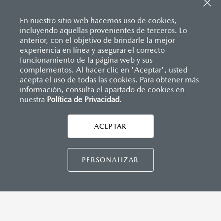
Sistema de frenado (freno de servicio y de
Descansabrazos trasero con portavasos
estacionamiento)
Palanca de velocidades forrada en piel
Sistema desempañante
En nuestro sitio web hacemos uso de cookies,
Soporte lumbar de ajuste eléctrico
Sistema limpia y lava parabrisas
incluyendo aquellas provenientes de terceros. Lo
Vestiduras de asientos en piel nappa color rojo
Sistema recordatorio de uso de cinturón de seguridad
anterior, con el objetivo de brindarle la mejor
Volante forrado en piel
(SBR)
experiencia en línea y asegurar el correcto
Volante con calefacción
Sistemas de asientos
Inicio
funcionamiento de la página web y sus
Distribuidores
Mazda Mazatlán
Vehículos
Mazda CX-70
Velocímetro
complementos. Al hacer clic en 'Aceptar', usted
Vidrio laminado, vidrio templado, vidrio plastificado
acepta el uso de todas las cookies. Para obtener más
información, consulta el apartado de cookies en
MAZDA CONNECT
nuestra
Política de Privacidad
LEGALES
.
Apple CarPlay™ y Android Auto
™ inalámbrico
Control central de mando (HMI)
Controles de audio montados al volante
ACEPTAR
CONTÁCTANOS
Entrada USB
Pantalla a color de 12"
Sistema Bluetooth® (manos libres)
CONTÁCTANOS
PERSONALIZAR
CONTACTO
Sistema de audio Bose® HD AM/FM con 12 bocinas
DIRECTO AQUÍ
TÉRMINOS Y CONDICIONES
INSTRUMENTOS
POLÍTICA DE PRIVACIDAD
Botón modos de manejo Mi-Drive (Normal, sport, offroad,