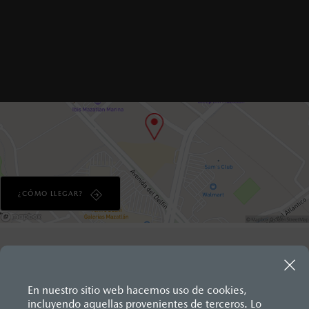
Lun-Vie: 7:00 a 17:00 h
Sáb: 8:00 a 17:00 h
Dom: CERRADO
¿CÓMO LLEGAR?
En nuestro sitio web hacemos uso de cookies,
incluyendo aquellas provenientes de terceros. Lo