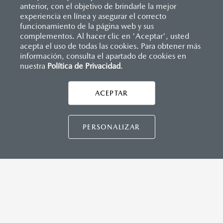
anterior, con el objetivo de brindarle la mejor
experiencia en línea y asegurar el correcto
Inicio
funcionamiento de la página web y sus
Distribuidores
Mazda Mazatlán
Nosotros
complementos. Al hacer clic en 'Aceptar', usted
acepta el uso de todas las cookies. Para obtener más
información, consulta el apartado de cookies en
LEGALES
nuestra
Política de Privacidad
.
ACEPTAR
CONTÁCTANOS
CONTÁCTANOS
PERSONALIZAR
CONTACTO
DIRECTO AQUÍ
TÉRMINOS Y CONDICIONES
POLÍTICA DE PRIVACIDAD
VISITA MAZDA.MX
©2026 MAZDA MOTOR DE MÉXICO. TODOS LOS
DERECHOS RESERVADOS.