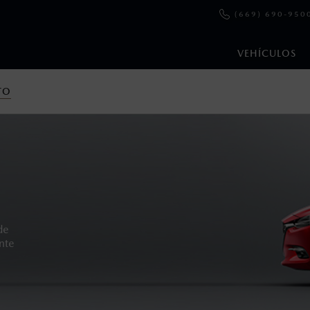
(669) 690-950
VEHÍCULOS
TO
en esta página son al menudeo, sugeridos por el fabricante, en m
o, no incluyen: tenencias, placas, accesorios, seguro y gastos ad
s de sus productos, sin aviso previo al consumidor.
de
ente