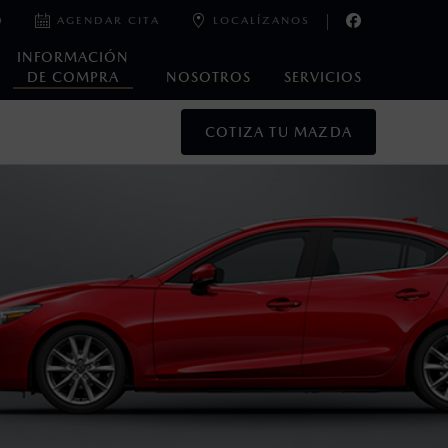
0
AGENDAR CITA
LOCALÍZANOS
INFORMACIÓN
DE COMPRA
NOSOTROS
SERVICIOS
COTIZA TU MAZDA
oneda de los Estados Unidos Mexicanos, incluyen: I.V.A., e
ministrativos. Mazda de México, se reserva el derecho de