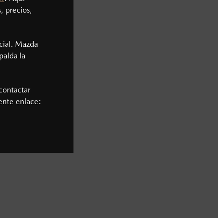
, precios,
cial. Mazda
palda la
contactar
iente enlace: