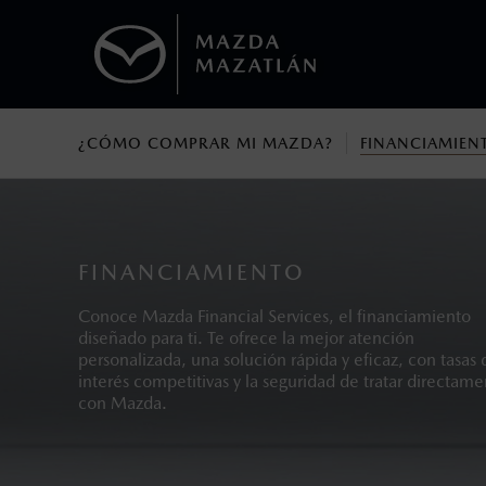
¿CÓMO COMPRAR MI MAZDA?
FINANCIAMIEN
1
Todas las imágenes del sitio son meramente ilustrativas.
Los precios y especificaciones indicados 
I.S.A.N., y pueden cambiar sin previo avis
modificar las especificaciones y los precio
FINANCIAMIENTO
Todas las imágenes del sitio son meramente ilustrativas.
Conoce Mazda Financial Services, el financiamiento
diseñado para ti. Te ofrece la mejor atención
personalizada, una solución rápida y eficaz, con tasas 
interés competitivas y la seguridad de tratar directam
con Mazda.