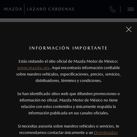
¿CÓMO COMPRAR MI MAZDA?
SERVICIOS Y MANTENIMIENTO
REGRESAR A VEHÍCULOS
VEHÍCULOS
AUTOS
SUVS
HÍBRIDOS
PICKUPS
ROA
FINANCIAMIENTO
MANTENIMIENTO MAZDA BT-50
1
MAZDA3 SEDÁN 2026
COTIZA TU MAZDA
Todas las imágenes del sitio son meramente ilustrativas.
GARANTÍA
Los valores de rendimiento de combustible y
INFORMACIÓN IMPORTANTE
INFORMACIÓN DE COMPRA
emisiones de CO
se obtuvieron en condiciones
MAZDA2 SEDÁN
2026
2
ESPECIFICACIONES
Estás visitando el sitio oficial de Mazda Motor de México:
$301,900
8
controladas de laboratorio que pueden o no ser
DESDE
www.mazda.mx
. Aquí encontrarás información confiable
NOSOTROS
reproducibles ni obtenerse en condiciones y
sobre nuestros vehículos, especificaciones, precios, servicios,
i
distribuidores, términos y condiciones.
hábitos de manejo convencional, debido a
condiciones climatológicas, combustible,
SERVICIOS
Se han identificado sitios web que difunden promociones o
condiciones topográficas y otros factores.
información no oficial. Mazda Motor de México no tiene
relación con estos contenidos y únicamente respalda la
2
información publicada en sus canales oficiales.
(753)531-3449
®
Bluetooth
es una marca registrada de Bluetooth
Sig, Inc. Todos los derechos reservados. Este
Si necesitas asesoría sobre nuestros vehículos o servicios, te
AGENDAR CITA
recomendamos contactar únicamente a un
Distribuidor
sistema funciona con ciertos dispositivos