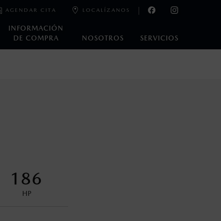
AGENDAR CITA
LOCALÍZANOS
INFORMACIÓN
DE COMPRA
NOSOTROS
SERVICIOS
e laboratorio que pueden o no ser reproducibles ni
ble, condiciones topográficas y otros factores.
control en condiciones adversas. No es un sustituto de las
ejo del conductor pueden afectar la efectividad del DSC. Por
186
encuentran disponibles en el asiento trasero para asegurar la
HP
oneda de los Estados Unidos Mexicanos, incluyen: I.V.A., e