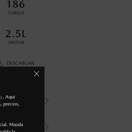
186
ministrativos. Mazda de México, se reserva el derecho de
TORQUE
2.5L
MOTOR
DESCARGAR
x
. Aquí
, precios,
cial. Mazda
palda la