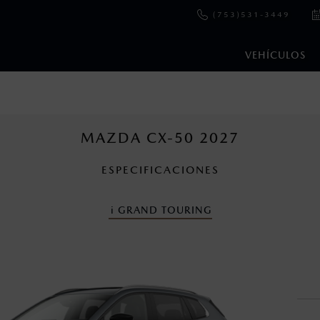
(753)531-3449
VEHÍCULOS
e y emisiones de CO
se obtuvieron en condiciones controladas d
2
ejo convencional, debido a condiciones climatológicas, combusti
MAZDA CX-50 2027
ESPECIFICACIONES
s un sistema electrónico para ayudar al conductor a mantener el 
omo la velocidad, las condiciones de carretera y el tipo de man
i
GRAND TOURING
ara más detalles.
cuando viajes con niños utiliza los dispositivos de anclaje que se 
en esta página son al menudeo, sugeridos por el fabricante, en m