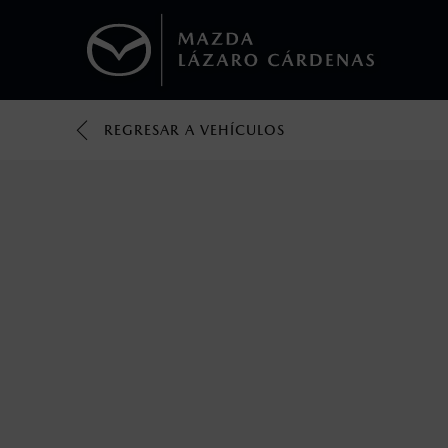
REGRESAR A VEHÍCULOS
1
Los valores de rendimiento de combustibl
obtenerse en condiciones y hábitos de man
2
El Control Dinámico de Estabilidad (DSC) e
prácticas de conducción segura. Factores c
favor, consulta el manual del propietario p
3
Utiliza siempre el cinturón de seguridad y 
silla.
4
Los precios y especificaciones indicados 