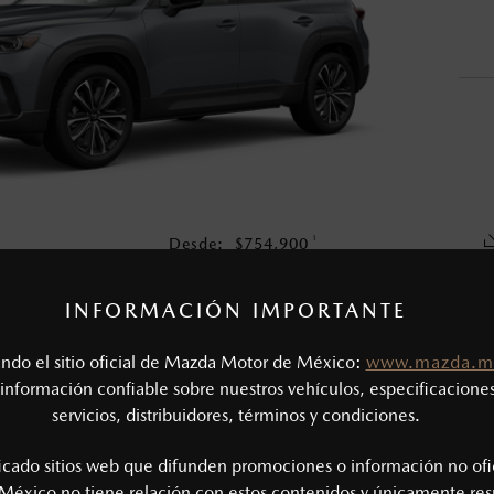
o, no incluyen: tenencias, placas, accesorios, seguro y gastos ad
s de sus productos, sin aviso previo al consumidor.
1
Desde:
$
754,900
COTIZA TU MAZDA
INFORMACIÓN IMPORTANTE
tando el sitio oficial de Mazda Motor de México:
www.mazda.m
CAS MECÁNICAS
información confiable sobre nuestros vehículos, especificaciones
servicios, distribuidores, términos y condiciones.
Tipo de motor: 2.5L SKYACTIV®-G
SIÓN
Potencia (hp @ rpm): 186 @ 6,000
ficado sitios web que difunden promociones o información no ofi
Torque (lb-ft @ rpm): 186 @ 4,000
México no tiene relación con estos contenidos y únicamente res