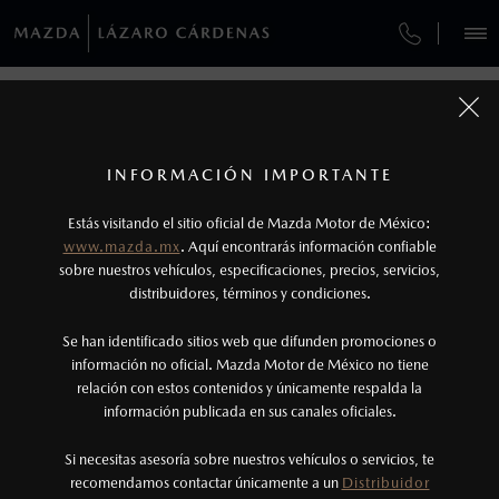
¿CÓMO COMPRAR MI MAZDA?
SERVICIOS Y MANTENIMIENTO
REGRESAR A VEHÍCULOS
VEHÍCULOS
AUTOS
SUVS
HÍBRIDOS
PICKUPS
ROA
FINANCIAMIENTO
MANTENIMIENTO MAZDA BT-50
1
MAZDA CX-30 2026
COTIZA TU MAZDA
Todas las imágenes del sitio son meramente ilustrativas.
GARANTÍA
Los valores de rendimiento de combustible y
INFORMACIÓN IMPORTANTE
INFORMACIÓN DE COMPRA
emisiones de CO
se obtuvieron en condiciones
MAZDA2 SEDÁN
2026
2
ESPECIFICACIONES
Estás visitando el sitio oficial de Mazda Motor de México:
$301,900
8
controladas de laboratorio que pueden o no ser
DESDE
www.mazda.mx
. Aquí encontrarás información confiable
NOSOTROS
reproducibles ni obtenerse en condiciones y
sobre nuestros vehículos, especificaciones, precios, servicios,
i
distribuidores, términos y condiciones.
hábitos de manejo convencional, debido a
condiciones climatológicas, combustible,
SERVICIOS
Se han identificado sitios web que difunden promociones o
condiciones topográficas y otros factores.
información no oficial. Mazda Motor de México no tiene
relación con estos contenidos y únicamente respalda la
2
información publicada en sus canales oficiales.
(753)531-3449
®
Bluetooth
es una marca registrada de Bluetooth
Sig, Inc. Todos los derechos reservados. Este
Si necesitas asesoría sobre nuestros vehículos o servicios, te
AGENDAR CITA
recomendamos contactar únicamente a un
Distribuidor
sistema funciona con ciertos dispositivos