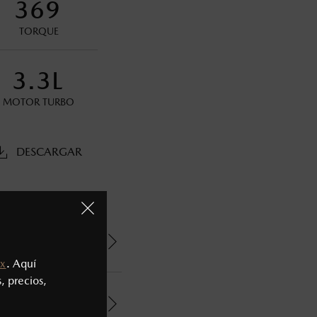
369
TORQUE
s decir, a partir de los primeros 36 meses o 60,000 km.
3.3L
oneda de los Estados Unidos Mexicanos, incluyen: I.V.A., e
MOTOR TURBO
ministrativos. Mazda de México, se reserva el derecho de
DESCARGAR
x
. Aquí
, precios,