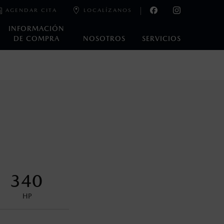
AGENDAR CITA
LOCALÍZANOS
INFORMACIÓN
DE COMPRA
NOSOTROS
SERVICIOS
e laboratorio que pueden o no ser reproducibles ni
ble, condiciones topográficas y otros factores.
control en condiciones adversas. No es un sustituto de las
ejo del conductor pueden afectar la efectividad del DSC. Por
340
encuentran disponibles en el asiento trasero para asegurar la
HP