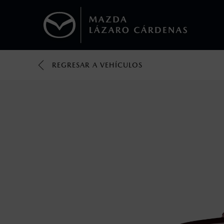
REGRESAR A VEHÍCULOS
1
Todas las imágenes del sitio son meramente ilustrativas.
Los valores de rendimiento de combustibl
obtenerse en condiciones y hábitos de man
2
El Control Dinámico de Estabilidad (DSC) e
prácticas de conducción segura. Factores c
favor, consulta el manual del propietario p
3
Utiliza siempre el cinturón de seguridad y 
silla.
4
Lo que ocurra primero.