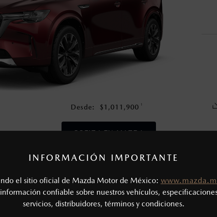
nza una vez que la garantía original del vehículo haya vencido, e
en esta página son al menudeo, sugeridos por el fabricante, en m
o, no incluyen: tenencias, placas, accesorios, seguro y gastos ad
s de sus productos, sin aviso previo al consumidor.
1
Desde:
$
1,011,900
COTIZA TU MAZDA
INFORMACIÓN IMPORTANTE
CAS MECÁNICAS
tando el sitio oficial de Mazda Motor de México:
www.mazda.m
Tipo de motor: 3.3L Turbo e-SKYACTIV®-G
SIÓN
información confiable sobre nuestros vehículos, especificaciones
Potencia (hp @ rpm): 340 @ 5,000 - 6,000
servicios, distribuidores, términos y condiciones.
Torque (lb-ft @ rpm): 369 @ 2,000 - 4,500