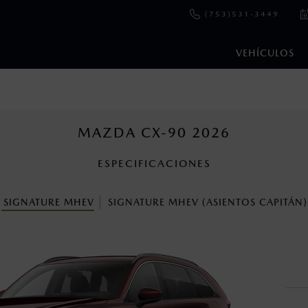
(753)531-3449
VEHÍCULOS
e y emisiones de CO
se obtuvieron en condiciones controladas d
2
ejo convencional, debido a condiciones climatológicas, combusti
MAZDA CX-90 2026
ESPECIFICACIONES
s un sistema electrónico para ayudar al conductor a mantener el 
omo la velocidad, las condiciones de carretera y el tipo de man
SIGNATURE MHEV
SIGNATURE MHEV (ASIENTOS CAPITÁN)
ara más detalles.
cuando viajes con niños utiliza los dispositivos de anclaje que se 