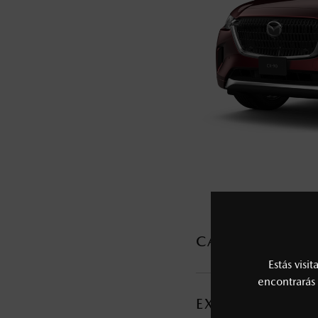
5
Lo que ocurra primero.
La vigencia de la Garantía Extendida comie
6
Los precios y especificaciones indicados 
I.S.A.N., y pueden cambiar sin previo avis
modificar las especificaciones y los precio
Todas las imágenes del sitio son meramente ilustrativas.
CARACTERÍSTI
Estás visi
MOTOR Y TRANSMI
encontrarás 
EXTERIOR