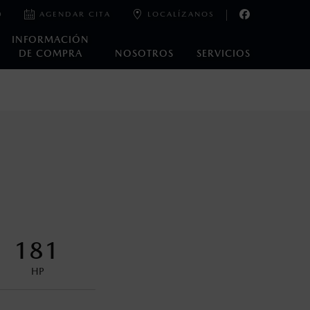
0
AGENDAR CITA
LOCALÍZANOS
INFORMACIÓN
DE COMPRA
NOSOTROS
SERVICIOS
e laboratorio que pueden o no ser reproducibles ni
ble, condiciones topográficas y otros factores.
encuentran disponibles en el asiento trasero para asegurar la
181
HP
s decir, a partir de los primeros 36 meses o 60,000 km.