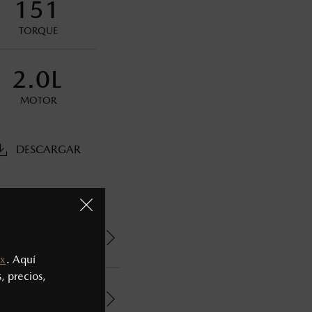
151
oneda de los Estados Unidos Mexicanos, incluyen: I.V.A., e
ministrativos. Mazda de México, se reserva el derecho de
TORQUE
2.0L
MOTOR
DESCARGAR
x
. Aquí
, precios,