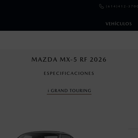
(614)412-370
VEHÍCULOS
e y emisiones de CO
se obtuvieron en condiciones controladas d
2
ejo convencional, debido a condiciones climatológicas, combusti
MAZDA MX-5 RF 2026
ESPECIFICACIONES
cuando viajes con niños utiliza los dispositivos de anclaje que se 
i
GRAND TOURING
nza una vez que la garantía original del vehículo haya vencido, e