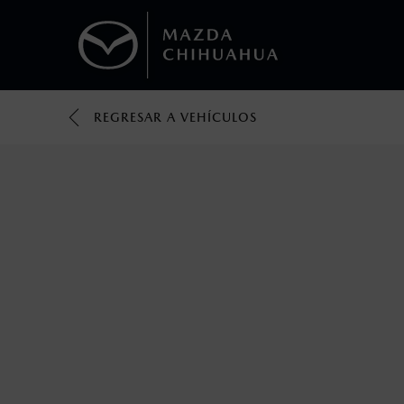
REGRESAR A VEHÍCULOS
1
Todas las imágenes del sitio son meramente ilustrativas.
Los valores de rendimiento de combustibl
obtenerse en condiciones y hábitos de man
2
Utiliza siempre el cinturón de seguridad y 
silla.
3
Lo que ocurra primero.
4
Lo que ocurra primero.
La vigencia de la Garantía Extendida comie