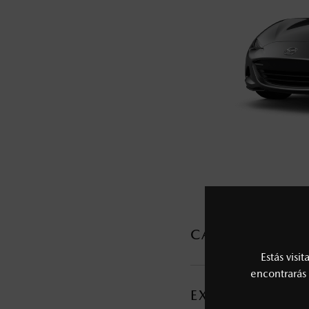
5
Los precios y especificaciones indicados 
I.S.A.N., y pueden cambiar sin previo avis
modificar las especificaciones y los precio
Todas las imágenes del sitio son meramente ilustrativas.
CARACTERÍSTI
Estás visi
MOTOR Y TRANSMI
encontrarás 
EXTERIOR