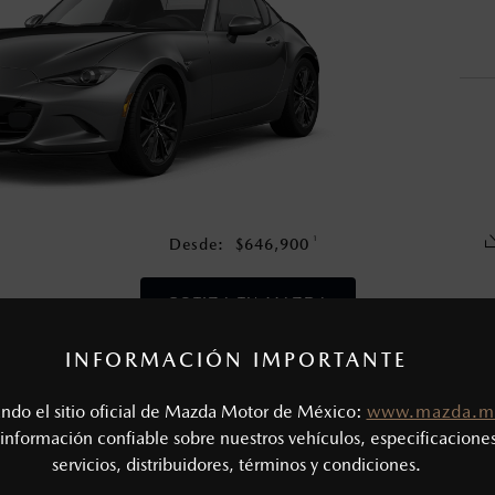
en esta página son al menudeo, sugeridos por el fabricante, en m
o, no incluyen: tenencias, placas, accesorios, seguro y gastos ad
s de sus productos, sin aviso previo al consumidor.
1
Desde:
$
646,900
COTIZA TU MAZDA
INFORMACIÓN IMPORTANTE
CAS MECÁNICAS
tando el sitio oficial de Mazda Motor de México:
www.mazda.m
Tipo de motor: 2.0L SKYACTIV® - G
SIÓN
información confiable sobre nuestros vehículos, especificaciones
Potencia (hp @ rpm): 181 @ 7,000
servicios, distribuidores, términos y condiciones.
Torque (lb-ft @ rpm): 151 @ 4,000