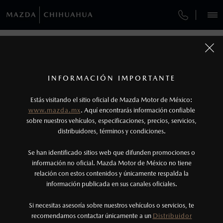
¿CÓMO COMPRAR MI MAZDA?
SERVICIOS Y MANTENIMIENTO
REGRESAR A VEHÍCULOS
VEHÍCULOS
AUTOS
SUVS
HÍBRIDOS
PICKUPS
ROA
FINANCIAMIENTO
MANTENIMIENTO MAZDA BT-50
1
MAZDA CX-70 2026
COTIZA TU MAZDA
Todas las imágenes del sitio son meramente ilustrativas.
SERVICIO EXPRESS
Los valores de rendimiento de combustible y
INFORMACIÓN IMPORTANTE
INFORMACIÓN DE COMPRA
emisiones de CO
se obtuvieron en condiciones
MAZDA2 SEDÁN
2026
2
ESPECIFICACIONES
Estás visitando el sitio oficial de Mazda Motor de México:
$301,900
6
GARANTÍA
controladas de laboratorio que pueden o no ser
DESDE
www.mazda.mx
. Aquí encontrarás información confiable
NOSOTROS
reproducibles ni obtenerse en condiciones y
sobre nuestros vehículos, especificaciones, precios, servicios,
CARBON EDITION MHEV
distribuidores, términos y condiciones.
COLLISION CENTER CHIHUAHUA
hábitos de manejo convencional, debido a
condiciones climatológicas, combustible,
SERVICIOS
Se han identificado sitios web que difunden promociones o
CITA DE SERVICIO
condiciones topográficas y otros factores.
información no oficial. Mazda Motor de México no tiene
relación con estos contenidos y únicamente respalda la
2
información publicada en sus canales oficiales.
(614)412-3700
El Control Dinámico de Estabilidad (DSC) es un
sistema electrónico para ayudar al conductor a
Si necesitas asesoría sobre nuestros vehículos o servicios, te
AGENDAR CITA
recomendamos contactar únicamente a un
Distribuidor
mantener el control en condiciones adversas. No