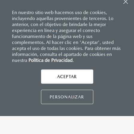
Sistema de frenado (freno de servicio y de
Descansabrazos trasero con portavasos
estacionamiento)
Palanca de velocidades forrada en piel
Sistema desempañante
En nuestro sitio web hacemos uso de cookies,
Soporte lumbar de ajuste eléctrico
Sistema limpia y lava parabrisas
incluyendo aquellas provenientes de terceros. Lo
Vestiduras de asientos en piel nappa color rojo
Sistema recordatorio de uso de cinturón de seguridad
anterior, con el objetivo de brindarle la mejor
Volante forrado en piel
(SBR)
experiencia en línea y asegurar el correcto
Volante con calefacción
Sistemas de asientos
Inicio
funcionamiento de la página web y sus
Distribuidores
Mazda Chihuahua
Vehículos
Mazda CX-70
Velocímetro
complementos. Al hacer clic en 'Aceptar', usted
Vidrio laminado, vidrio templado, vidrio plastificado
acepta el uso de todas las cookies. Para obtener más
información, consulta el apartado de cookies en
MAZDA CONNECT
nuestra
Política de Privacidad
LEGALES
.
Apple CarPlay™ y Android Auto
™ inalámbrico
Control central de mando (HMI)
Controles de audio montados al volante
ACEPTAR
CONTÁCTANOS
Entrada USB
Pantalla a color de 12"
Sistema Bluetooth® (manos libres)
CONTÁCTANOS
PERSONALIZAR
Sistema de audio Bose® HD AM/FM con 12 bocinas
TÉRMINOS Y CONDICIONES
INSTRUMENTOS
POLÍTICA DE PRIVACIDAD
Botón modos de manejo Mi-Drive (Normal, sport, offroad,