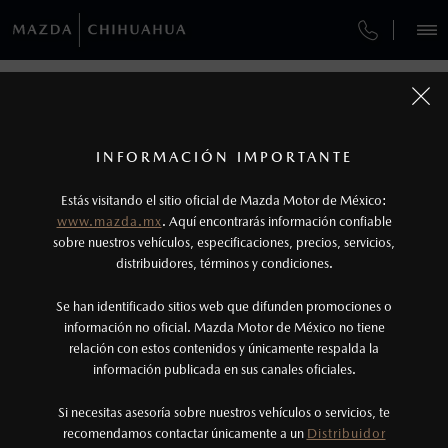
¿CÓMO COMPRAR MI MAZDA?
SERVICIOS Y MANTENIMIENTO
REGRESAR A VEHÍCULOS
VEHÍCULOS
AUTOS
SUVS
HÍBRIDOS
PICKUPS
ROA
FINANCIAMIENTO
MANTENIMIENTO MAZDA BT-50
1
MAZDA CX-5 2026
COTIZA TU MAZDA
Todas las imágenes del sitio son meramente ilustrativas.
SERVICIO EXPRESS
Los valores de rendimiento de combustible y
INFORMACIÓN IMPORTANTE
INFORMACIÓN DE COMPRA
emisiones de CO
se obtuvieron en condiciones
MAZDA2 SEDÁN
2026
2
ESPECIFICACIONES
Estás visitando el sitio oficial de Mazda Motor de México:
$301,900
5
GARANTÍA
controladas de laboratorio que pueden o no ser
DESDE
www.mazda.mx
. Aquí encontrarás información confiable
NOSOTROS
reproducibles ni obtenerse en condiciones y
sobre nuestros vehículos, especificaciones, precios, servicios,
i
SPORT
distribuidores, términos y condiciones.
COLLISION CENTER CHIHUAHUA
hábitos de manejo convencional, debido a
condiciones climatológicas, combustible,
SERVICIOS
Se han identificado sitios web que difunden promociones o
CITA DE SERVICIO
condiciones topográficas y otros factores.
información no oficial. Mazda Motor de México no tiene
relación con estos contenidos y únicamente respalda la
2
información publicada en sus canales oficiales.
(614)412-3700
El Control Dinámico de Estabilidad (DSC) es un
sistema electrónico para ayudar al conductor a
Si necesitas asesoría sobre nuestros vehículos o servicios, te
AGENDAR CITA
recomendamos contactar únicamente a un
Distribuidor
mantener el control en condiciones adversas. No