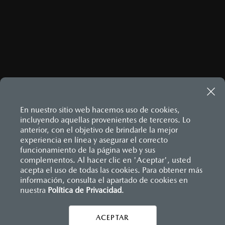
En nuestro sitio web hacemos uso de cookies,
incluyendo aquellas provenientes de terceros. Lo
anterior, con el objetivo de brindarle la mejor
experiencia en línea y asegurar el correcto
Inicio
funcionamiento de la página web y sus
Distribuidores
Mazda Chihuahua
Información de compra
Financiamiento
complementos. Al hacer clic en 'Aceptar', usted
acepta el uso de todas las cookies. Para obtener más
información, consulta el apartado de cookies en
nuestra
Política de Privacidad
LEGALES
.
ACEPTAR
CONTÁCTANOS