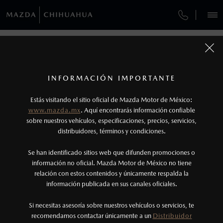
¿CÓMO COMPRAR MI MAZDA?
SERVICIOS Y MANTENIMIENTO
VEHÍCULOS
FINANCIAMIENTO
AUTOS
SUVS
HÍBRIDOS
PICKUPS
ROA
FINANCIAMIENTO
MANTENIMIENTO MAZDA BT-50
1
COTIZA TU MAZDA
Todas las imágenes del sitio son meramente ilustrativas.
SERVICIO EXPRESS
Los precios y especificaciones indicados en esta
INFORMACIÓN IMPORTANTE
FINANCIAMIENTO
INFORMACIÓN DE COMPRA
página son al menudeo, sugeridos por el
MAZDA2 SEDÁN
2026
Estás visitando el sitio oficial de Mazda Motor de México:
$301,900
1
GARANTÍA
fabricante, en moneda de los Estados Unidos
DESDE
www.mazda.mx
. Aquí encontrarás información confiable
NOSOTROS
Mexicanos, incluyen: I.V.A., e I.S.A.N., y
sobre nuestros vehículos, especificaciones, precios, servicios,
distribuidores, términos y condiciones.
COLLISION CENTER CHIHUAHUA
pueden cambiar sin previo aviso, no incluyen:
tenencias, placas, accesorios, seguro y gastos
SERVICIOS
Se han identificado sitios web que difunden promociones o
CITA DE SERVICIO
administrativos. Mazda de México, se reserva el
información no oficial. Mazda Motor de México no tiene
relación con estos contenidos y únicamente respalda la
derecho de modificar las especificaciones y los
información publicada en sus canales oficiales.
(614)412-3700
precios de sus productos, sin aviso previo al
consumidor.
Si necesitas asesoría sobre nuestros vehículos o servicios, te
AGENDAR CITA
recomendamos contactar únicamente a un
Distribuidor