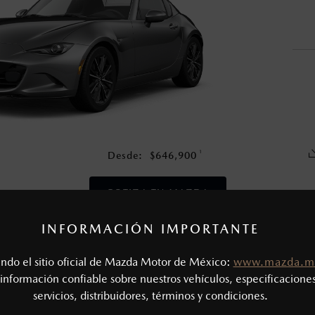
en esta página son al menudeo, sugeridos por el fabricante, en m
o, no incluyen: tenencias, placas, accesorios, seguro y gastos ad
s de sus productos, sin aviso previo al consumidor.
1
Desde:
$
646,900
COTIZA TU MAZDA
INFORMACIÓN IMPORTANTE
CAS MECÁNICAS
tando el sitio oficial de Mazda Motor de México:
www.mazda.m
Tipo de motor: 2.0L SKYACTIV® - G
SIÓN
información confiable sobre nuestros vehículos, especificaciones
Potencia (hp @ rpm): 181 @ 7,000
servicios, distribuidores, términos y condiciones.
Torque (lb-ft @ rpm): 151 @ 4,000