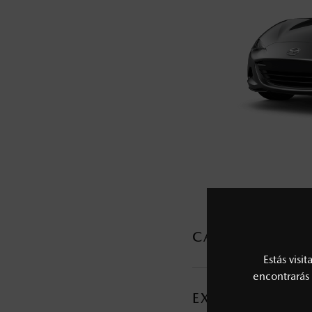
5
Los precios y especificaciones indicados 
I.S.A.N., y pueden cambiar sin previo avis
modificar las especificaciones y los precio
Todas las imágenes del sitio son meramente ilustrativas.
CARACTERÍSTI
Estás visi
MOTOR Y TRANSMI
encontrarás 
EXTERIOR