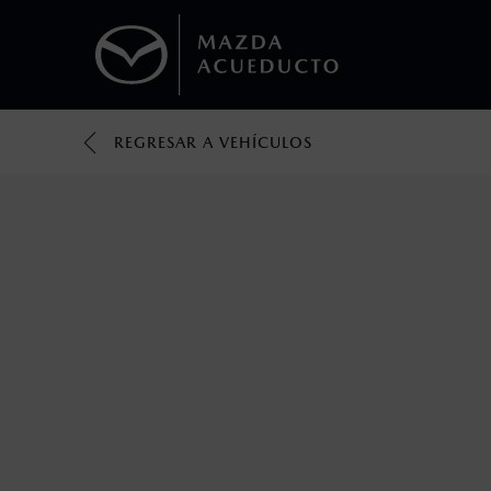
REGRESAR A VEHÍCULOS
1
Todas las imágenes del sitio son meramente ilustrativas.
Los valores de rendimiento de combustibl
obtenerse en condiciones y hábitos de man
2
Utiliza siempre el cinturón de seguridad y 
silla.
3
Lo que ocurra primero.
4
Lo que ocurra primero.
La vigencia de la Garantía Extendida comie