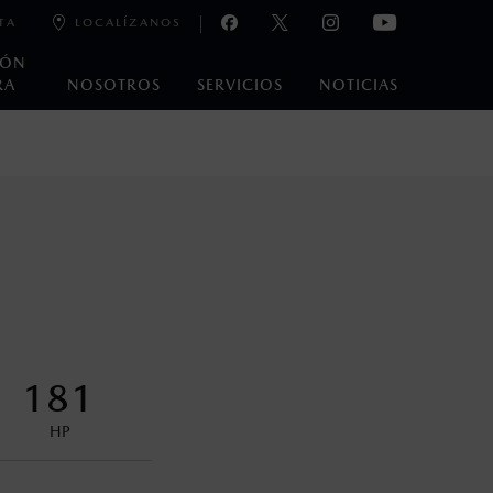
TA
LOCALÍZANOS
IÓN
RA
NOSOTROS
SERVICIOS
NOTICIAS
e laboratorio que pueden o no ser reproducibles ni
ble, condiciones topográficas y otros factores.
encuentran disponibles en el asiento trasero para asegurar la
181
HP
s decir, a partir de los primeros 36 meses o 60,000 km.