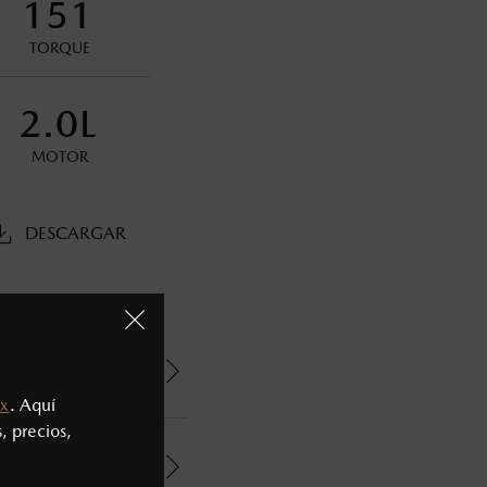
151
oneda de los Estados Unidos Mexicanos, incluyen: I.V.A., e
ministrativos. Mazda de México, se reserva el derecho de
TORQUE
2.0L
MOTOR
DESCARGAR
x
. Aquí
, precios,