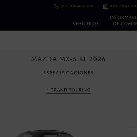
(33)3044-4000
AGENDAR CI
INFORMAC
VEHÍCULOS
DE COMP
e y emisiones de CO
se obtuvieron en condiciones controladas d
2
ejo convencional, debido a condiciones climatológicas, combusti
MAZDA MX-5 RF 2026
ESPECIFICACIONES
cuando viajes con niños utiliza los dispositivos de anclaje que se 
i
GRAND TOURING
nza una vez que la garantía original del vehículo haya vencido, e