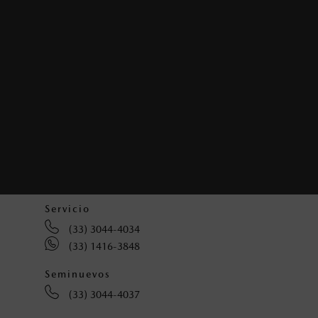
VISITAR SITIO
MAZDA ACUEDUCTO
Avenida Acueducto No. 5455
Fraccionamiento Puerta de Hierro
Zapopan, Jalisco, C.P. 45116
Ventas
(33) 3044-4010
(33) 2832-2740
Servicio
(33) 3044-4034
(33) 1416-3848
Seminuevos
(33) 3044-4037