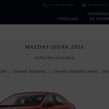
(33)3044-4000
AGENDAR CI
INFORMAC
VEHÍCULOS
DE COMP
e y emisiones de CO
se obtuvieron en condiciones controladas d
2
ejo convencional, debido a condiciones climatológicas, combusti
MAZDA3 SEDÁN 2026
ESPECIFICACIONES
ooth Sig, Inc. Todos los derechos reservados. Este sistema funcio
patibilidad de equipos.
ORT
i
GRAND TOURING
i
GRAND TOURING MHEV
SI
cuando viajes con niños utiliza los dispositivos de anclaje que se 
s un sistema electrónico para ayudar al conductor a mantener el 
omo la velocidad, las condiciones de carretera y el tipo de man