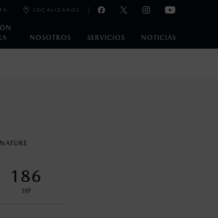
TA
LOCALÍZANOS
IÓN
RA
NOSOTROS
SERVICIOS
NOTICIAS
e laboratorio que pueden o no ser reproducibles ni
ble, condiciones topográficas y otros factores.
na con ciertos dispositivos electrónicos. Consulta en
GNATURE
encuentran disponibles en el asiento trasero para asegurar la
186
HP
control en condiciones adversas. No es un sustituto de las
ejo del conductor pueden afectar la efectividad del DSC. Por