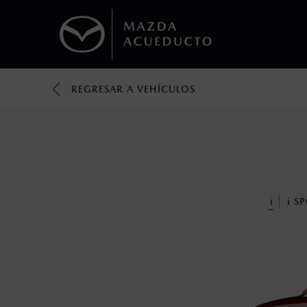
REGRESAR A VEHÍCULOS
1
Todas las imágenes del sitio son meramente ilustrativas.
Los valores de rendimiento de combustibl
obtenerse en condiciones y hábitos de man
2
®
Bluetooth
es una marca registrada de Bluet
mazda.mx para más información sobre com
i
i
SP
3
Utiliza siempre el cinturón de seguridad y 
silla.
4
El Control Dinámico de Estabilidad (DSC) e
prácticas de conducción segura. Factores c