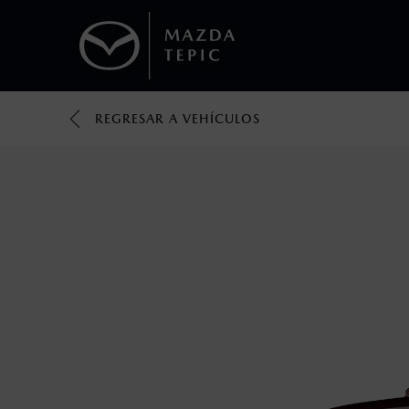
REGRESAR A VEHÍCULOS
1
Todas las imágenes del sitio son meramente ilustrativas.
Los valores de rendimiento de combustibl
obtenerse en condiciones y hábitos de man
2
El Control Dinámico de Estabilidad (DSC) e
prácticas de conducción segura. Factores c
favor, consulta el manual del propietario p
3
Utiliza siempre el cinturón de seguridad y 
silla.
4
Lo que ocurra primero.