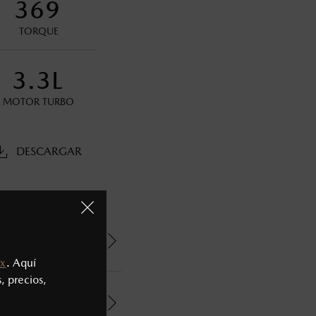
369
TORQUE
s decir, a partir de los primeros 36 meses o 60,000 km.
3.3L
oneda de los Estados Unidos Mexicanos, incluyen: I.V.A., e
MOTOR TURBO
ministrativos. Mazda de México, se reserva el derecho de
DESCARGAR
x
. Aquí
, precios,