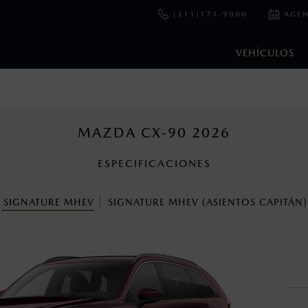
(311)171-9000
AGEN
VEHÍCULOS
e y emisiones de CO
se obtuvieron en condiciones controladas d
2
ejo convencional, debido a condiciones climatológicas, combusti
MAZDA CX-90 2026
ESPECIFICACIONES
s un sistema electrónico para ayudar al conductor a mantener el 
omo la velocidad, las condiciones de carretera y el tipo de man
SIGNATURE MHEV
SIGNATURE MHEV (ASIENTOS CAPITÁN)
ara más detalles.
cuando viajes con niños utiliza los dispositivos de anclaje que se 