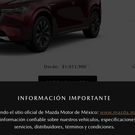
nza una vez que la garantía original del vehículo haya vencido, e
en esta página son al menudeo, sugeridos por el fabricante, en m
o, no incluyen: tenencias, placas, accesorios, seguro y gastos ad
s de sus productos, sin aviso previo al consumidor.
1
Desde:
$
1,011,900
COTIZA TU MAZDA
INFORMACIÓN IMPORTANTE
CAS MECÁNICAS
tando el sitio oficial de Mazda Motor de México:
www.mazda.m
Tipo de motor: 3.3L Turbo e-SKYACTIV®-G
SIÓN
información confiable sobre nuestros vehículos, especificaciones
Potencia (hp @ rpm): 340 @ 5,000 - 6,000
servicios, distribuidores, términos y condiciones.
Torque (lb-ft @ rpm): 369 @ 2,000 - 4,500