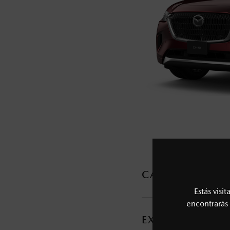
5
Lo que ocurra primero.
La vigencia de la Garantía Extendida comie
6
Los precios y especificaciones indicados 
I.S.A.N., y pueden cambiar sin previo avis
modificar las especificaciones y los precio
Todas las imágenes del sitio son meramente ilustrativas.
CARACTERÍSTI
Estás visi
MOTOR Y TRANSMI
encontrarás 
EXTERIOR