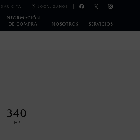
DAR CITA
LOCALÍZANOS
INFORMACIÓN
DE COMPRA
NOSOTROS
SERVICIOS
e laboratorio que pueden o no ser reproducibles ni
ble, condiciones topográficas y otros factores.
control en condiciones adversas. No es un sustituto de las
ejo del conductor pueden afectar la efectividad del DSC. Por
340
encuentran disponibles en el asiento trasero para asegurar la
HP