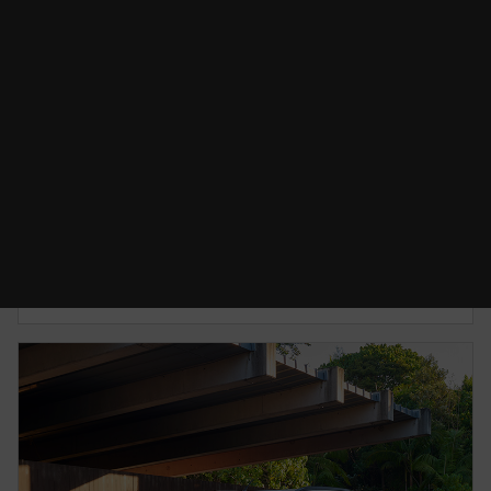
CAMBIO DE ACEITE
Desde $2,700.00 MXN*
Conserva tu Mazda en perfecto estado para que
sigas disfrutando tu camino.
CONOCE MÁS