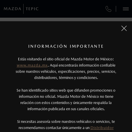
¿CÓMO COMPRAR MI MAZDA?
SERVICIOS Y MANTENIMIENTO
VEHÍCULOS
MANTENIMIENTO MAZDA BT-50
AUTOS
SUVS
HÍBRIDOS
PICKUPS
ROA
FINANCIAMIENTO
MANTENIMIENTO MAZDA BT-50
1
COTIZA TU MAZDA
Todas las imágenes del sitio son meramente ilustrativas.
SERVICIO EXPRESS
Los precios y especificaciones indicados en esta
INFORMACIÓN IMPORTANTE
INFORMACIÓN DE COMPRA
MANTENIMIENTO MAZDA BT-50
página son al menudeo, sugeridos por el
MAZDA2 SEDÁN
2026
Estás visitando el sitio oficial de Mazda Motor de México:
$301,900
1
GARANTÍA
fabricante, en moneda de los Estados Unidos
DESDE
www.mazda.mx
Asegura el máximo rendimiento, seguridad y
. Aquí encontrarás información confiable
NOSOTROS
Mexicanos, incluyen: I.V.A., e I.S.A.N., y
durabilidad de tu pickup con un mantenimiento
sobre nuestros vehículos, especificaciones, precios, servicios,
adecuado. Consulta los intervalos recomendados,
CITA DE SERVICIO
distribuidores, términos y condiciones.
pueden cambiar sin previo aviso, no incluyen:
agenda tu cita de servicio con técnicos especializados y
tenencias, placas, accesorios, seguro y gastos
garantiza un desempeño excepcional en cada trayecto.
SERVICIOS
Se han identificado sitios web que difunden promociones o
administrativos. Mazda de México, se reserva el
información no oficial. Mazda Motor de México no tiene
relación con estos contenidos y únicamente respalda la
derecho de modificar las especificaciones y los
información publicada en sus canales oficiales.
(311)171-9000
precios de sus productos, sin aviso previo al
consumidor.
Si necesitas asesoría sobre nuestros vehículos o servicios, te
AGENDAR CITA
recomendamos contactar únicamente a un
Distribuidor