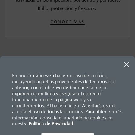
Brillo, protección y frescura.
CONOCE MÁS
En nuestro sitio web hacemos uso de cookies,
incluyendo aquellas provenientes de terceros. Lo
anterior, con el objetivo de brindarle la mejor
experiencia en línea y asegurar el correcto
Inicio
funcionamiento de la página web y sus
Distribuidores
Mazda Tepic
Servicios
Mantenimiento Mazda BT-50
complementos. Al hacer clic en 'Aceptar', usted
acepta el uso de todas las cookies. Para obtener más
información, consulta el apartado de cookies en
nuestra
Política de Privacidad
LEGALES
.