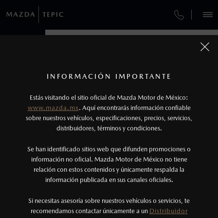
¿CÓMO COMPRAR MI MAZDA?
SERVICIOS Y MANTENIMIENTO
VEHÍCULOS
AUTOS
AUTOS
SUVS
SUVS
HÍBRIDOS
HÍBRIDOS
PICKUPS
PICKUPS
ROA
ROA
FINANCIAMIENTO
MANTENIMIENTO MAZDA BT-50
1
COTIZA TU MAZDA
Todas las imágenes del sitio son meramente ilustrativas.
SERVICIO EXPRESS
Los precios y especificaciones indicados en esta
INFORMACIÓN IMPORTANTE
INFORMACIÓN DE COMPRA
página son al menudeo, sugeridos por el
MAZDA2 SEDÁN
MAZDA2 SEDÁN
2026
2026
Estás visitando el sitio oficial de Mazda Motor de México:
$301,900
$301,900
1
1
GARANTÍA
fabricante, en moneda de los Estados Unidos
DESDE
DESDE
www.mazda.mx
. Aquí encontrarás información confiable
NOSOTROS
Mexicanos, incluyen: I.V.A., e I.S.A.N., y
sobre nuestros vehículos, especificaciones, precios, servicios,
CITA DE SERVICIO
distribuidores, términos y condiciones.
pueden cambiar sin previo aviso, no incluyen:
tenencias, placas, accesorios, seguro y gastos
SERVICIOS
Se han identificado sitios web que difunden promociones o
administrativos. Mazda de México, se reserva el
información no oficial. Mazda Motor de México no tiene
relación con estos contenidos y únicamente respalda la
derecho de modificar las especificaciones y los
información publicada en sus canales oficiales.
(311)171-9000
precios de sus productos, sin aviso previo al
consumidor.
Si necesitas asesoría sobre nuestros vehículos o servicios, te
AGENDAR CITA
recomendamos contactar únicamente a un
Distribuidor