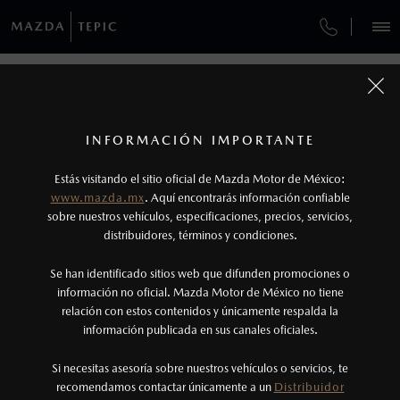
¿CÓMO COMPRAR MI MAZDA?
SERVICIOS Y MANTENIMIENTO
REGRESAR A VEHÍCULOS
VEHÍCULOS
AUTOS
SUVS
HÍBRIDOS
PICKUPS
ROA
FINANCIAMIENTO
MANTENIMIENTO MAZDA BT-50
1
MAZDA CX-3 2026
COTIZA TU MAZDA
Todas las imágenes del sitio son meramente ilustrativas.
SERVICIO EXPRESS
Los valores de rendimiento de combustible y
INFORMACIÓN IMPORTANTE
INFORMACIÓN DE COMPRA
emisiones de CO
se obtuvieron en condiciones
MAZDA2 SEDÁN
2026
2
ESPECIFICACIONES
Estás visitando el sitio oficial de Mazda Motor de México:
$301,900
7
GARANTÍA
controladas de laboratorio que pueden o no ser
DESDE
www.mazda.mx
. Aquí encontrarás información confiable
NOSOTROS
reproducibles ni obtenerse en condiciones y
sobre nuestros vehículos, especificaciones, precios, servicios,
i
CITA DE SERVICIO
distribuidores, términos y condiciones.
hábitos de manejo convencional, debido a
condiciones climatológicas, combustible,
SERVICIOS
Se han identificado sitios web que difunden promociones o
condiciones topográficas y otros factores.
información no oficial. Mazda Motor de México no tiene
relación con estos contenidos y únicamente respalda la
2
información publicada en sus canales oficiales.
(311)171-9000
®
Bluetooth
es una marca registrada de Bluetooth
Sig, Inc. Todos los derechos reservados. Este
Si necesitas asesoría sobre nuestros vehículos o servicios, te
AGENDAR CITA
recomendamos contactar únicamente a un
Distribuidor
sistema funciona con ciertos dispositivos