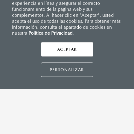
experiencia en línea y asegurar el correcto
Inicio
funcionamiento de la página web y sus
Distribuidores
Mazda Santa Fe
Agendar cita con vendedor
complementos. Al hacer clic en 'Aceptar', usted
acepta el uso de todas las cookies. Para obtener más
información, consulta el apartado de cookies en
nuestra
Política de Privacidad
LEGALES
.
ACEPTAR
CONTÁCTANOS
CONTÁCTANOS
PERSONALIZAR
TÉRMINOS Y CONDICIONES
POLÍTICA DE PRIVACIDAD
VISITA MAZDA.MX
©2026 MAZDA MOTOR DE MÉXICO. TODOS LOS
DERECHOS RESERVADOS.