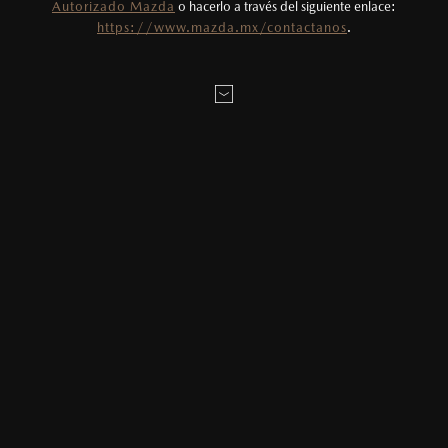
Autorizado Mazda
o hacerlo a través del siguiente enlace:
Todas las imágenes del sitio son meramente
https://www.mazda.mx/contactanos
.
ilustrativas.
AGENDAR CITA
MAZDA2 HATCHBACK
2026
$331,900
1
DESDE
LOCALÍZANOS
SOBRE LA CITA:
MAZDA3 SEDÁN
2026
$403,900
1
DESDE
* Campos obligatorios