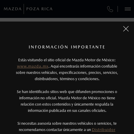
¿CÓMO COMPRAR MI MAZDA?
SERVICIOS Y MANTENIMIENTO
REGRESAR A VEHÍCULOS
VEHÍCULOS
AUTOS
SUVS
HÍBRIDOS
PICKUPS
ROA
FINANCIAMIENTO
MANTENIMIENTO MAZDA BT-50
1
MAZDA3 SEDÁN 2026
COTIZA TU MAZDA
Todas las imágenes del sitio son meramente ilustrativas.
GARANTÍA
Los valores de rendimiento de combustible y
INFORMACIÓN IMPORTANTE
INFORMACIÓN DE COMPRA
emisiones de CO
se obtuvieron en condiciones
MAZDA2 SEDÁN
2026
2
ESPECIFICACIONES
Estás visitando el sitio oficial de Mazda Motor de México:
CITA DE SERVICIO
$301,900
8
controladas de laboratorio que pueden o no ser
DESDE
www.mazda.mx
. Aquí encontrarás información confiable
NOSOTROS
reproducibles ni obtenerse en condiciones y
sobre nuestros vehículos, especificaciones, precios, servicios,
i
distribuidores, términos y condiciones.
hábitos de manejo convencional, debido a
condiciones climatológicas, combustible,
SERVICIOS
Se han identificado sitios web que difunden promociones o
condiciones topográficas y otros factores.
información no oficial. Mazda Motor de México no tiene
relación con estos contenidos y únicamente respalda la
2
información publicada en sus canales oficiales.
(782) 321-8000
®
Bluetooth
es una marca registrada de Bluetooth
Sig, Inc. Todos los derechos reservados. Este
Si necesitas asesoría sobre nuestros vehículos o servicios, te
AGENDAR CITA
recomendamos contactar únicamente a un
Distribuidor
sistema funciona con ciertos dispositivos