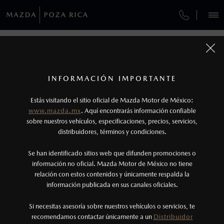
¿CÓMO COMPRAR MI MAZDA?
SERVICIOS Y MANTENIMIENTO
REGRESAR A VEHÍCULOS
VEHÍCULOS
AUTOS
SUVS
HÍBRIDOS
PICKUPS
ROA
FINANCIAMIENTO
MANTENIMIENTO MAZDA BT-50
1
MAZDA2 SEDÁN 2026
COTIZA TU MAZDA
Todas las imágenes del sitio son meramente ilustrativas.
GARANTÍA
Los valores de rendimiento de combustible y
INFORMACIÓN IMPORTANTE
INFORMACIÓN DE COMPRA
emisiones de CO
se obtuvieron en condiciones
MAZDA2 SEDÁN
2026
2
ESPECIFICACIONES
Estás visitando el sitio oficial de Mazda Motor de México:
CITA DE SERVICIO
$301,900
8
controladas de laboratorio que pueden o no ser
DESDE
www.mazda.mx
. Aquí encontrarás información confiable
NOSOTROS
reproducibles ni obtenerse en condiciones y
sobre nuestros vehículos, especificaciones, precios, servicios,
i
distribuidores, términos y condiciones.
hábitos de manejo convencional, debido a
condiciones climatológicas, combustible,
SERVICIOS
Se han identificado sitios web que difunden promociones o
condiciones topográficas y otros factores.
información no oficial. Mazda Motor de México no tiene
relación con estos contenidos y únicamente respalda la
2
información publicada en sus canales oficiales.
(782) 321-8000
®
Bluetooth
es una marca registrada de Bluetooth
Sig, Inc. Todos los derechos reservados. Este
Si necesitas asesoría sobre nuestros vehículos o servicios, te
AGENDAR CITA
recomendamos contactar únicamente a un
Distribuidor
sistema funciona con ciertos dispositivos