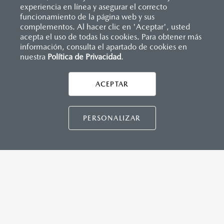
(SBR)
experiencia en línea y asegurar el correcto
Sistemas de asientos
Inicio
funcionamiento de la página web y sus
Distribuidores
Mazda Poza Rica
Vehículos
Mazda2 Sedán
Velocímetro
complementos. Al hacer clic en 'Aceptar', usted
Vidrio laminado, vidrio templado, vidrio plastificado
acepta el uso de todas las cookies. Para obtener más
INSTRUMENTOS
información, consulta el apartado de cookies en
Botón modo sport (TA)
nuestra
Política de Privacidad
LEGALES
.
Computadora de viaje
ACEPTAR
CONTÁCTANOS
DIMENSIONES INTERIORES (MM)
CONTÁCTANOS
Espacio para cabeza, delantero/trasero: 984/945
PERSONALIZAR
CONTACTO
Espacio para caderas, delantero/trasero: 1,322/1,212
DIRECTO AQUÍ
Espacio para hombros, delantero/trasero: 1,352/1,272
Espacio para piernas, delantero/trasero: 1,063/881
TÉRMINOS Y CONDICIONES
POLÍTICA DE PRIVACIDAD
VISITA MAZDA.MX
CAPACIDADES (L)
Aceite: 3.9
©2026 MAZDA MOTOR DE MÉXICO. TODOS LOS
Tanque de combustible: 44
DERECHOS RESERVADOS.
Volumen de carga: