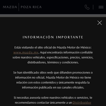
¿CÓMO COMPRAR MI MAZDA?
SERVICIOS Y MANTENIMIENTO
REGRESAR A VEHÍCULOS
VEHÍCULOS
AUTOS
SUVS
HÍBRIDOS
PICKUPS
ROA
FINANCIAMIENTO
MANTENIMIENTO MAZDA BT-50
1
MAZDA CX-5 2026
COTIZA TU MAZDA
Todas las imágenes del sitio son meramente ilustrativas.
GARANTÍA
Los valores de rendimiento de combustible y
INFORMACIÓN IMPORTANTE
INFORMACIÓN DE COMPRA
emisiones de CO
se obtuvieron en condiciones
MAZDA2 SEDÁN
2026
2
ESPECIFICACIONES
Estás visitando el sitio oficial de Mazda Motor de México:
CITA DE SERVICIO
$301,900
5
controladas de laboratorio que pueden o no ser
DESDE
www.mazda.mx
. Aquí encontrarás información confiable
NOSOTROS
reproducibles ni obtenerse en condiciones y
sobre nuestros vehículos, especificaciones, precios, servicios,
i
SPORT
distribuidores, términos y condiciones.
hábitos de manejo convencional, debido a
condiciones climatológicas, combustible,
SERVICIOS
Se han identificado sitios web que difunden promociones o
condiciones topográficas y otros factores.
información no oficial. Mazda Motor de México no tiene
relación con estos contenidos y únicamente respalda la
2
información publicada en sus canales oficiales.
(782) 321-8000
El Control Dinámico de Estabilidad (DSC) es un
sistema electrónico para ayudar al conductor a
Si necesitas asesoría sobre nuestros vehículos o servicios, te
AGENDAR CITA
recomendamos contactar únicamente a un
Distribuidor
mantener el control en condiciones adversas. No